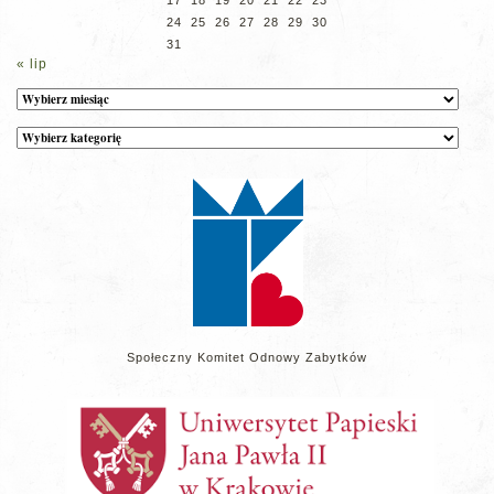
24
25
26
27
28
29
30
31
« lip
Archiwum
Kategorie
wpisów
na
stronie
Społeczny Komitet Odnowy Zabytków