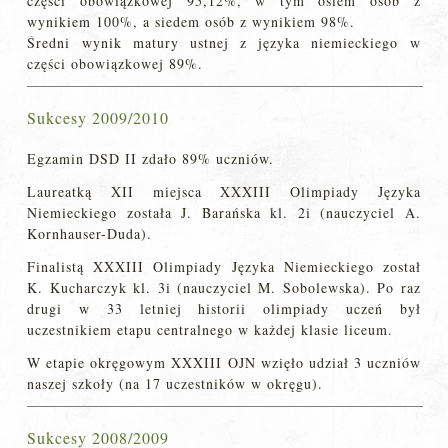
części obowiązkowej 95,12%, w tym osiem osób z
wynikiem 100%, a siedem osób z wynikiem 98%.
Średni wynik matury ustnej z języka niemieckiego w
części obowiązkowej 89%.
Sukcesy 2009/2010
Egzamin DSD II zdało 89% uczniów.
Laureatką XII miejsca XXXIII Olimpiady Języka
Niemieckiego została J. Barańska kl. 2i (nauczyciel A.
Kornhauser-Duda).
Finalistą XXXIII Olimpiady Języka Niemieckiego został
K. Kucharczyk kl. 3i (nauczyciel M. Sobolewska). Po raz
drugi w 33 letniej historii olimpiady uczeń był
uczestnikiem etapu centralnego w każdej klasie liceum.
W etapie okręgowym XXXIII OJN wzięło udział 3 uczniów
naszej szkoły (na 17 uczestników w okręgu).
Sukcesy 2008/2009