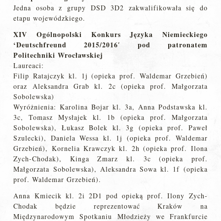
Jedna osoba z grupy DSD 3D2 zakwalifikowała się do
etapu wojewódzkiego.
XIV Ogólnopolski Konkurs Języka Niemieckiego
‘Deutschfreund 2015/2016′ pod patronatem
Politechniki Wrocławskiej
Laureaci:
Filip Ratajczyk kl. 1j (opieka prof. Waldemar Grzebień)
oraz Aleksandra Grab kl. 2c (opieka prof. Małgorzata
Sobolewska)
Wyróżnienia: Karolina Bojar kl. 3a, Anna Podstawska kl.
3c, Tomasz Mysłajek kl. 1b (opieka prof. Małgorzata
Sobolewska), Łukasz Bolek kl. 3g (opieka prof. Paweł
Szulecki), Daniela Wessa kl. 1j (opieka prof. Waldemar
Grzebień), Kornelia Krawczyk kl. 2h (opieka prof. Ilona
Zych-Chodak), Kinga Zmarz kl. 3c (opieka prof.
Małgorzata Sobolewska), Aleksandra Sowa kl. 1f (opieka
prof. Waldemar Grzebień).
Anna Kmiecik kl. 2i 2D1 pod opieką prof. Ilony Zych-
Chodak będzie reprezentować Kraków na
Międzynarodowym Spotkaniu Młodzieży we Frankfurcie