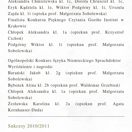
Aleksandra Chmielewska kl. 1c, Dorota Chruściel kl. 1c,
Eryk Kądziela kl. 1e, Wiktor Podgórny kl. 1i, Urszula
Zajda kl. 1i (opieka prof. Małgorzata Sobolewska)
Finalista Konkursu Pięknego Czytania Goethe Institut w
Krakowie
Chłopek Aleksandra kl. 1a (opiekun prof. Krzysztof
Cichoń)
Podgórny Wiktor kl. 1i (opiekun prof. Małgorzata
Sobolewska)
Ogólnopolski Konkurs Języka Niemieckiego Sprachdoktor
Wyróżnienie i nagroda:
Barański Jakub kl. 2g (opiekun prof. Małgorzata
Sobolewska)
Bębenek Alina kl. 2b (opiekun prof. Waldemar Grzebień)
Chłopek Aleksandra kl. 1a (opiekun prof. Małgorzata
Sobolewska)
Żesławska Karolina kl. 2a (opiekun prof. Agata
Kornhauser-Duda)
Sukcesy 2010/2011