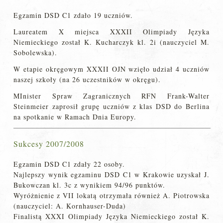
Egzamin DSD C1 zdało 19 uczniów.
Laureatem X miejsca XXXII Olimpiady Języka
Niemieckiego został K. Kucharczyk kl. 2i (nauczyciel M.
Sobolewska).
W etapie okręgowym XXXII OJN wzięło udział 4 uczniów
naszej szkoły (na 26 uczestników w okręgu).
MInister Spraw Zagranicznych RFN Frank-Walter
Steinmeier zaprosił grupę uczniów z klas DSD do Berlina
na spotkanie w Ramach Dnia Europy.
Sukcesy 2007/2008
Egzamin DSD C1 zdały 22 osoby.
Najlepszy wynik egzaminu DSD C1 w Krakowie uzyskał J.
Bukowczan kl. 3c z wynikiem 94/96 punktów.
Wyróżnienie z VII lokatą otrzymała również A. Piotrowska
(nauczyciel: A. Kornhauser-Duda)
Finalistą XXXI Olimpiady Języka Niemieckiego został K.