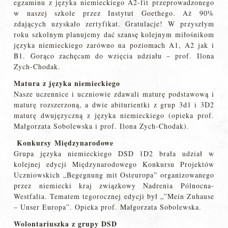
egzaminu z języka niemieckiego A2-fit przeprowadzonego
w naszej szkole przez Instytut Goethego. Aż 90%
zdających uzyskało zertyfikat. Gratulacje! W przyszłym
roku szkolnym planujemy dać szansę kolejnym miłośnikom
języka niemieckiego zarówno na poziomach A1, A2 jak i
B1. Gorąco zachęcam do wzięcia udziału – prof. Ilona
Zych-Chodak.
Matura z języka niemieckiego
Nasze uczennice i uczniowie zdawali maturę podstawową i
maturę rozszerzoną, a dwie abiturientki z grup 3d1 i 3D2
maturę dwujęzyczną z języka niemieckiego (opieka prof.
Małgorzata Sobolewska i prof. Ilona Zych-Chodak).
Konkursy
Międzynarodowe
Grupa języka niemieckiego DSD 1D2 brała udział w
kolejnej edycji Międzynarodowego Konkursu Projektów
Uczniowskich „Begegnung mit Osteuropa” organizowanego
przez niemiecki kraj związkowy Nadrenia Pólnocna-
Westfalia. Tematem tegorocznej edycji był „”Mein Zuhause
– Unser Europa”. Opieka prof. Małgorzata Sobolewska.
Wolontariuszka z grupy DSD