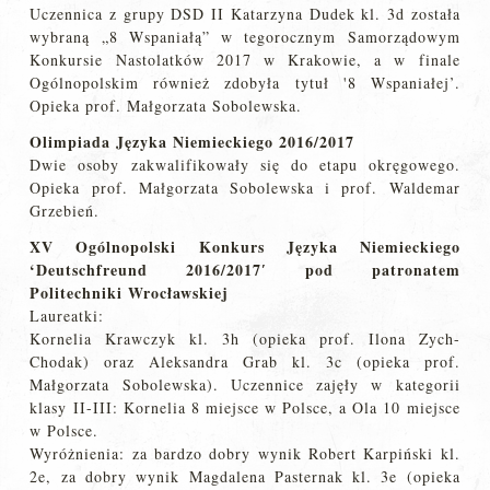
Uczennica z grupy DSD II Katarzyna Dudek kl. 3d została
wybraną „8 Wspaniałą” w tegorocznym Samorządowym
Konkursie Nastolatków 2017 w Krakowie, a w finale
Ogólnopolskim również zdobyła tytuł '8 Wspaniałej’.
Opieka prof. Małgorzata Sobolewska.
Olimpiada Języka Niemieckiego 2016/2017
Dwie osoby zakwalifikowały się do etapu okręgowego.
Opieka prof. Małgorzata Sobolewska i prof. Waldemar
Grzebień.
XV Ogólnopolski Konkurs Języka Niemieckiego
‘Deutschfreund 2016/2017′ pod patronatem
Politechniki Wrocławskiej
Laureatki:
Kornelia Krawczyk kl. 3h (opieka prof. Ilona Zych-
Chodak) oraz Aleksandra Grab kl. 3c (opieka prof.
Małgorzata Sobolewska). Uczennice zajęły w kategorii
klasy II-III: Kornelia 8 miejsce w Polsce, a Ola 10 miejsce
w Polsce.
Wyróżnienia: za bardzo dobry wynik Robert Karpiński kl.
2e, za dobry wynik Magdalena Pasternak kl. 3e (opieka