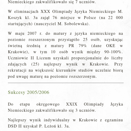
Niemieckiego zakwalifikowało się 7 uczniów.
W eliminacjach XXX Olimpiady Języka Niemieckiego M.
Koszyk kl. 3a zajął 76 miejsce w Polsce (na 22 000
startujących) (nauczyciel M. Sobolewska).
W maju 2007 r. do matury z języka niemieckiego na
poziomie rozszerzonym przystąpiło 25 osób, uzyskując
świetną średnią z matury PR 79% (dane OKE w
Krakowie), w tym 10 osób wynik między 90-100%.
Uczniowie II Liceum uzyskali proporcjonalnie do liczby
zdających (25) najlepszy wynik w Krakowie. Przy
rekrutacji na większość kierunków studiów uczelnie biorą
pod uwagę maturę na poziomie rozszerzonym.
Sukcesy 2005/2006
Do etapu okręgowego XXIX Olimpiady Języka
Niemieckiego zakwalifikowało się 3 uczniów.
Najlepszy wynik indywidualny w Krakowie z egzaminu
DSD II uzyskał P. Leżoń kl. 3a.