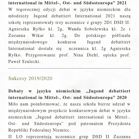
international in Mittel-, Ost- und Südosteuropa” 2021
W tegorocznej edycji debat w języku niemieckim dla
młodzieży Jugend debattiert International 2021 naszą
szkołę reprezentowały trzy uczennice z grupy 2D1 DSD II:
Agnieszka Ryłko kl. 2g, Wanda Sobolewska kl. 2e i
Zuzanna Wikar kl. 2g. Do polskiego półfinału
międzynarodowego konkursu Jugend debattiert
International dostała się uczennica kl. 2g Agnieszka
Ryłko. Przygotowanie prof. Nina Diehl, opieka prof.
Paweł Szulecki.
Sukcesy 2019/2020
Debaty w języku niemieckim „Jugend debattiert
international in Mittel-, Ost- und Südosteuropa” 2020
Miło nam poinformować, że nasza szkoła bierze udział w
międzynarodowym projekcie konkursowym debat w języku
niemieckim „Jugend debattiert international in Mittel-,
Ost- und Südosteuropa” pod patronatem Prezydenta
Republiki Federalnej Niemiec.
II LO reprezentują uczennice grup DSD II Zuzanna