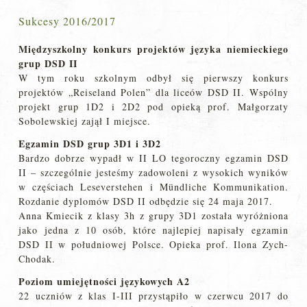
Sukcesy 2016/2017
Międzyszkolny konkurs projektów języka niemieckiego
grup DSD II
W tym roku szkolnym odbył się pierwszy konkurs
projektów „Reiseland Polen” dla liceów DSD II. Wspólny
projekt grup 1D2 i 2D2 pod opieką prof. Małgorzaty
Sobolewskiej zajął I miejsce.
Egzamin DSD grup 3D1 i 3D2
Bardzo dobrze wypadł w II LO tegoroczny egzamin DSD
II – szczególnie jesteśmy zadowoleni z wysokich wyników
w częściach Leseverstehen i Mündliche Kommunikation.
Rozdanie dyplomów DSD II odbędzie się 24 maja 2017.
Anna Kmiecik z klasy 3h z grupy 3D1 została wyróżniona
jako jedna z 10 osób, które najlepiej napisały egzamin
DSD II w południowej Polsce. Opieka prof. Ilona Zych-
Chodak.
Poziom umiejętności językowych A2
22 uczniów z klas I-III przystąpiło w czerwcu 2017 do