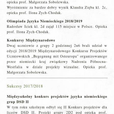
opieka prof. Małgorzata Sobolewska.
Wyróżnienie za bardzo dobry wynik Klaudia Zięba kl. 2c,
opieka prof. Ilona Zych-Chodak.
Olimpiada Języka Niemieckiego 2018/2019
Radosław Iciek kl. 2d zajął 115 miejsce w Polsce. Opieka
prof. Ilona Zych-Chodak.
Konkursy
Międzynarodowe
Dwaj uczniowie z grupy 2 godzinnej 2n6 brali udział w
edycji 2018/2019 Międzynarodowego Konkursu Projektów
Uczniowskich „Begegnung mit Osteuropa” organizowanego
przez niemiecki kraj związkowy Nadrenia Północna-
Westfalia w dziale projekty wizualne. Opieka prof.
Małgorzata Sobolewska.
Sukcesy 2017/2018
Międzyszkolny konkurs projektów języka niemieckiego
grup DSD II
W tym roku szkolnym odbył się II Konkurs projektów dla
liceów DSD II. Projekt grupy 2D2 pod opieką prof.