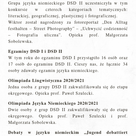
Grupa języka niemieckiego DSD II uczestniczyła w tym
konkursie w czterech kategoriach tematycznych:
literackiej, geograficznej, plastycznej i fotograficznej.
Wiktor został nagrodzony za fotoreportaż „Den Alltag
festhalten – Street Photography” – „Uchwycić codzienność
– Fotografia uliczna”. Opieka prof. Małgorzata
Sobolewska.
Egzaminy DSD I i DSD II
W tym roku do egzaminu DSD I przystąpiło 16 osób oraz
17 osób do egzaminu DSD II. Cieszy nas, że łącznie 34
osoby zdawały egzamin języka niemieckiego.
Olimpiada Lingwistyczna 2020/2021
Jedna osoba z grupy DSD II zakwalifikowała się do etapu
okręgowego. Opieka prof. Paweł Szulecki.
Olimpiada Języka Niemieckiego 2020/2021
Dwie osoby z grup DSD II zakwalifikowały się do etapu
okręgowego. Opieka prof. Paweł Szulecki i prof.
Małgorzata Sobolewska.
Debaty w języku niemieckim „Jugend debattiert