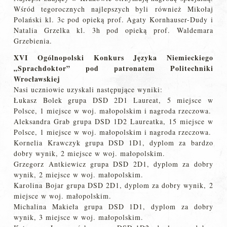
Wśród tegorocznych najlepszych byli również Mikołaj
Polański kl. 3c pod opieką prof. Agaty Kornhauser-Dudy i
Natalia Grzelka kl. 3h pod opieką prof. Waldemara
Grzebienia.
XVI Ogólnopolski Konkurs Języka Niemieckiego
„Sprachdoktor” pod patronatem Politechniki
Wrocławskiej
Nasi uczniowie uzyskali następujące wyniki:
Łukasz Bolek grupa DSD 2D1 Laureat, 5 miejsce w
Polsce, 1 miejsce w woj. małopolskim i nagroda rzeczowa.
Aleksandra Grab grupa DSD 1D2 Laureatka, 15 miejsce w
Polsce, 1 miejsce w woj. małopolskim i nagroda rzeczowa.
Kornelia Krawczyk grupa DSD 1D1, dyplom za bardzo
dobry wynik, 2 miejsce w woj. małopolskim.
Grzegorz Antkiewicz grupa DSD 2D1, dyplom za dobry
wynik, 2 miejsce w woj. małopolskim.
Karolina Bojar grupa DSD 2D1, dyplom za dobry wynik, 2
miejsce w woj. małopolskim.
Michalina Makieła grupa DSD 1D1, dyplom za dobry
wynik, 3 miejsce w woj. małopolskim.