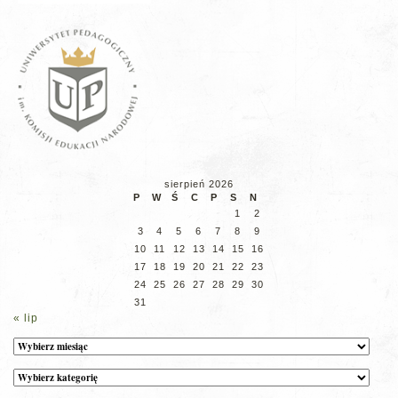
sierpień 2026
P
W
Ś
C
P
S
N
1
2
3
4
5
6
7
8
9
10
11
12
13
14
15
16
17
18
19
20
21
22
23
24
25
26
27
28
29
30
31
« lip
Archiwum
Kategorie
wpisów
na