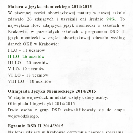
Matura z języka niemieckiego 2014/2015
W pisemnej części obowiązkowej maturę w naszej szkole
zdawało 26 zdających i uzyskali oni średnio
94%
. To
największa ilość zdających język niemiecki w szkołach w
Krakowie, w pozostałych szkołach z programem DSD II
język niemiecki w części obowiązkowej zdawało według
danych OKE w Krakowie:
I LO – 11 uczniów
II LO- 26 uczniów
III LO – 20 uczniów
V LO- 19 uczniów
VI LO – 18 uczniów
VIII LO – 10 uczniów
Olimpiada Języka Niemieckiego 2014/2015
W etapie wojewódzkim udział wzięły cztery osoby.
Olimpiada Lingwistyki 2014/2015
Dwie osoba z grup DSD zakwalifikowały się do etapu
wojewódzkiego.
Egzamin DSD II 2014/2015
Najlepsi zdający w Krakowie otrzymują nagrodę specjalną.