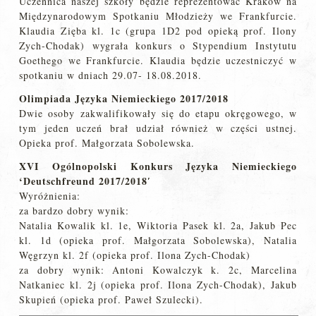
Uczennica naszej szkoły będzie reprezentować Kraków na
Międzynarodowym Spotkaniu Młodzieży we Frankfurcie.
Klaudia Zięba kl. 1c (grupa 1D2 pod opieką prof. Ilony
Zych-Chodak) wygrała konkurs o Stypendium Instytutu
Goethego we Frankfurcie. Klaudia będzie uczestniczyć w
spotkaniu w dniach 29.07- 18.08.2018.
Olimpiada Języka Niemieckiego 2017/2018
Dwie osoby zakwalifikowały się do etapu okręgowego, w
tym jeden uczeń brał udział również w części ustnej.
Opieka prof. Małgorzata Sobolewska.
XVI Ogólnopolski Konkurs Języka Niemieckiego
‘Deutschfreund 2017/2018′
Wyróżnienia:
za bardzo dobry wynik:
Natalia Kowalik kl. 1e, Wiktoria Pasek kl. 2a, Jakub Pec
kl. 1d (opieka prof. Małgorzata Sobolewska), Natalia
Węgrzyn kl. 2f (opieka prof. Ilona Zych-Chodak)
za dobry wynik: Antoni Kowalczyk k. 2c, Marcelina
Natkaniec kl. 2j (opieka prof. Ilona Zych-Chodak), Jakub
Skupień (opieka prof. Paweł Szulecki).