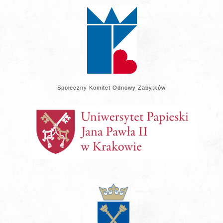
stronie
Społeczny Komitet Odnowy Zabytków