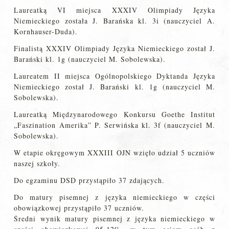
Laureatką VI miejsca XXXIV Olimpiady Języka
Niemieckiego została J. Barańska kl. 3i (nauczyciel A.
Kornhauser-Duda).
Finalistą XXXIV Olimpiady Języka Niemieckiego został J.
Barański kl. 1g (nauczyciel M. Sobolewska).
Laureatem II miejsca Ogólnopolskiego Dyktanda Języka
Niemieckiego został J. Barański kl. 1g (nauczyciel M.
Sobolewska).
Laureatką Międzynarodowego Konkursu Goethe Institut
„Faszination Amerika” P. Serwińska kl. 3f (nauczyciel M.
Sobolewska).
W etapie okręgowym XXXIII OJN wzięło udział 5 uczniów
naszej szkoły.
Do egzaminu DSD przystąpiło 37 zdających.
Do matury pisemnej z języka niemieckiego w części
obowiązkowej przystąpiło 37 uczniów.
Średni wynik matury pisemnej z języka niemieckiego w