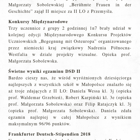
Małgorzaty Sobolewskiej „Berühmte Frauen in der
Geschichte” zajął II miejsce za II LO z Przemyśla.
Konkursy
Międzynarodowe
Trzy uczennice z grupy 2 godzinnej 1n7 brały udział w
kolejnej edycji Międzynarodowego Konkursu Projektów
Uczniowskich „Begegnung mit Osteuropa” organizowanego
przez niemiecki kraj związkowy Nadrenia Północna-
Westfalia w dziale projekty wizualne. Opieka prof.
Małgorzata Sobolewska.
Świetne wyniki egzaminu DSD II
Bardzo cieszy nas, że wśród wyróżnionych dziesięciorga
najlepszych z wszystkich szkół w Małopolsce znalazło się
aż troje zdających z II LO: Daniela Wessa kl. 3j (opieka
prof. Waldemar Grzebień), Robert Karpiński kl. 3e (opieka
prof. Małgorzata Sobolewska) oraz Filip Ratajczyk kl. 3j
(opieka prof. Małgorzata Sobolewska). Daniela zdała
egzamin najlepiej w całej Małopolsce z wynikiem
maksymalnym 96/96 punktów.
Frankfurter Deutsch-Stipendien 2018