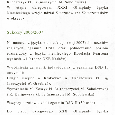
Kucharczyk kl. 1i (nauczyciel M. Sobolewska)
W etapie okręgowym XXXI Olimpiady Języka
Niemieckiego wzięło udział 5 uczniów (na 52 uczestników
w okręgu)
Sukcesy 2006/2007
Na maturze z języka niemieckiego (maj 2007) dla uczniów
zdających egzamin DSD oraz jednocześnie poziom
rozszerzony z języka niemieckiego Korelacja Pearsona
wyniosła ~1,0 (dane OKE Kraków).
Wyróżnienia za wynik indywidualny z egzaminu DSD II
otrzymali:
Drugie miejsce w Krakowie: A. Urbanowska kl. 3g
(nauczyciel W. Grzebień).
Wyróżnienia M. Koszyk kl. 3a (nauczyciel M. Sobolewska)
i R. Kuligowska kl. 3e (nauczyciel M. Sobolewska)
Wszyscy uczniowie zdali egzamin DSD II (30 osób)
Do etapu okręgowego XXX Olimpiady Języka