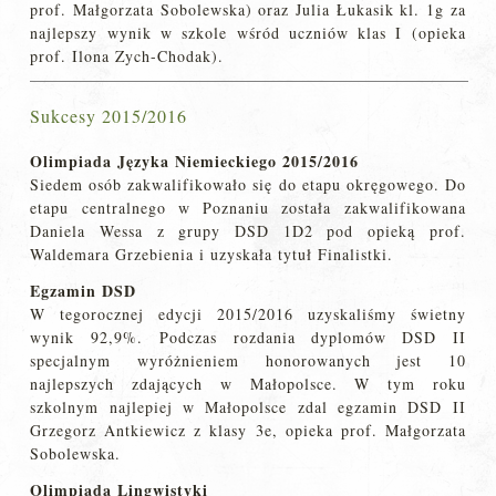
prof. Małgorzata Sobolewska) oraz Julia Łukasik kl. 1g za
najlepszy wynik w szkole wśród uczniów klas I (opieka
prof. Ilona Zych-Chodak).
Sukcesy 2015/2016
Olimpiada Języka Niemieckiego 2015/2016
Siedem osób zakwalifikowało się do etapu okręgowego. Do
etapu centralnego w Poznaniu została zakwalifikowana
Daniela Wessa z grupy DSD 1D2 pod opieką prof.
Waldemara Grzebienia i uzyskała tytuł Finalistki.
Egzamin DSD
W tegorocznej edycji 2015/2016 uzyskaliśmy świetny
wynik 92,9%. Podczas rozdania dyplomów DSD II
specjalnym wyróżnieniem honorowanych jest 10
najlepszych zdających w Małopolsce. W tym roku
szkolnym najlepiej w Małopolsce zdal egzamin DSD II
Grzegorz Antkiewicz z klasy 3e, opieka prof. Małgorzata
Sobolewska.
Olimpiada Lingwistyki