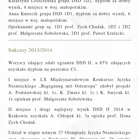
Katarzyna Leszczyńska grupa DSD 1D2, dyplom za dobry
wynik, 4 miejsce w woj. małopolskim.
Anna Kmiecik grupa DSD 1D1, dyplom za dobry wynik, 6
miejsce w woj. małopolskim.
Opiekunami grup są: 1D1 prof. Zych-Chodak, 1D2 i 2D2
prof. Małgorzata Sobolewska, 2D1 prof. Paweł Szulecki.
Sukcesy 2013/2014
Wszyscy zdający zdali egzamin DSD II, a 85% zdających
uzyskało dyplom na poziomie C1.
I miejsce w LX Międzynarodowym Konkursie Języka
Niemieckiego „Begegnung mit Osteuropa” zdobył projekt
A. Podstawskiej kl. 1c, K. Zmarz kl. 1c i K. Smyrak kl.
1e opiekun prof. Małgorzata Sobolewska.
II miejsce i drugi najlepszy wynik DSD II 2014 w
Krakowie uzyskała A. Chłopek kl. 3a opieka prof. Ilona
Zych-Chodak.
Udział w etapie ustnym 37 Olimpiady Języka Niemieckiego
etap okręgowy w Krakowie M. Skwirosz kl. 2h opieka