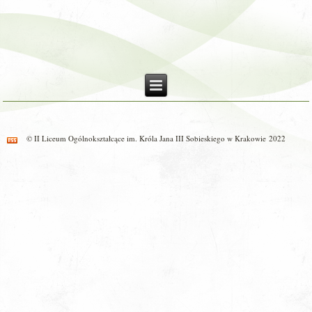
© II Liceum Ogólnokształcące im. Króla Jana III Sobieskiego w Krakowie 2022