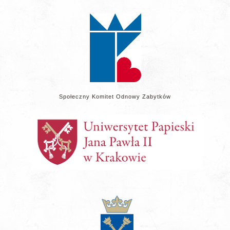
na
stronie
Społeczny Komitet Odnowy Zabytków