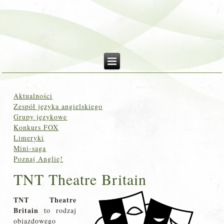
Aktualności
Zespół języka angielskiego
Grupy językowe
Konkurs FOX
Limeryki
Mini-saga
Poznaj Anglię!
TNT Theatre Britain
TNT Theatre
Britain
to rodzaj
objazdowego