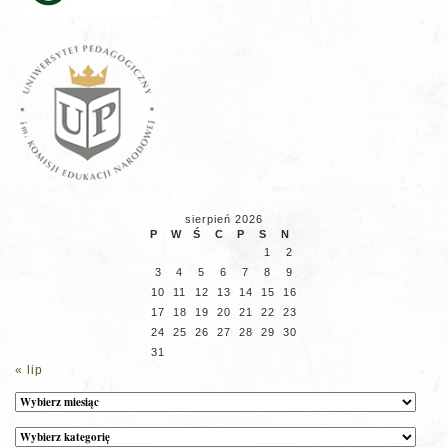
sierpień 2026
P
W
Ś
C
P
S
N
1
2
3
4
5
6
7
8
9
10
11
12
13
14
15
16
17
18
19
20
21
22
23
24
25
26
27
28
29
30
31
« lip
Archiwum
Kategorie
wpisów