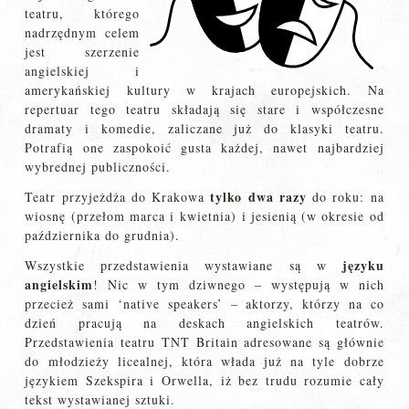
teatru, którego
nadrzędnym celem
jest szerzenie
angielskiej i
amerykańskiej kultury w krajach europejskich. Na
repertuar tego teatru składają się stare i współczesne
dramaty i komedie, zaliczane już do klasyki teatru.
Potrafią one zaspokoić gusta każdej, nawet najbardziej
wybrednej publiczności.
tylko dwa razy
Teatr przyjeżdża do Krakowa
do roku: na
wiosnę (przełom marca i kwietnia) i jesienią (w okresie od
października do grudnia).
języku
Wszystkie przedstawienia wystawiane są w
angielskim
! Nic w tym dziwnego – występują w nich
przecież sami ‘native speakers’ – aktorzy, którzy na co
dzień pracują na deskach angielskich teatrów.
Przedstawienia teatru TNT Britain adresowane są głównie
do młodzieży licealnej, która włada już na tyle dobrze
językiem Szekspira i Orwella, iż bez trudu rozumie cały
tekst wystawianej sztuki.