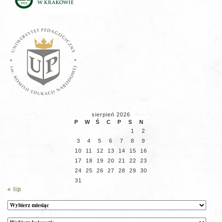
sierpień 2026
P
W
Ś
C
P
S
N
1
2
3
4
5
6
7
8
9
10
11
12
13
14
15
16
17
18
19
20
21
22
23
24
25
26
27
28
29
30
31
« lip
Archiwum
Kategorie