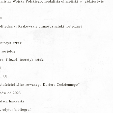
tmistrz Wojska Polskiego, medalista olimpijski w jeździectwie
UJ
litechniki Krakowskiej, znawca sztuki fortecznej
istoryk sztuki
 socjolog
, filozof, teoretyk sztuki
J
or UJ
właściciel „Ilustrowanego Kuriera Codziennego”
nsów od 2023
ałacz harcerski
, edytor bibliograf