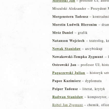
Mietelski Jan
– profesor UJ, astr
Miszalski Aleksander – Prezydent
Morgenstern Tadeusz
– kontradmir
Morstin Ludwik Hieronim
– drama
Mróz Daniel
– grafik
Natanson Wojciech
– teatrolog, kr
Nowak Stanisław
– arcybiskup
Nowakowski-Tempka Zygmunt
– l
Ostrowski Jan
– profesor UJ, hist
Pagaczewski Julian
– historyk szt
Papee Kazimierz
– dyplomata
Peiper Tadeusz
– literat, krytyk
Radwan Stanisław
– kompozytor, d
Robel Jan Zygmunt
– chemik, ofic