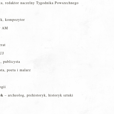
sta, redaktor naczelny Tygodnika Powszechnego
k, kompozytor
or AM
erat
 UJ
, publicysta
sta, poeta i malarz
ogii
ek
– archeolog, prehistoryk, historyk sztuki