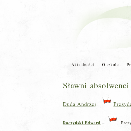
Aktualności
O szkole
Pr
Sławni absolwenci
Duda Andrzej
Prezyde
Raczyński Edward
–
Prezy