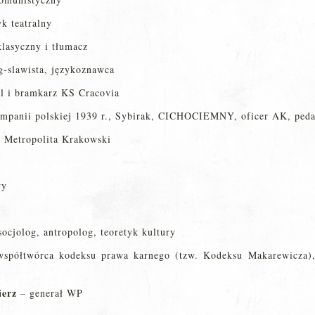
yk teatralny
klasyczny i tłumacz
og-slawista, językoznawca
l i bramkarz KS Cracovia
ampanii polskiej 1939 r., Sybirak, CICHOCIEMNY, oficer AK, peda
 Metropolita Krakowski
wy
socjolog, antropolog, teoretyk kultury
spółtwórca kodeksu prawa karnego (tzw. Kodeksu Makarewicza), s
erz
– generał WP