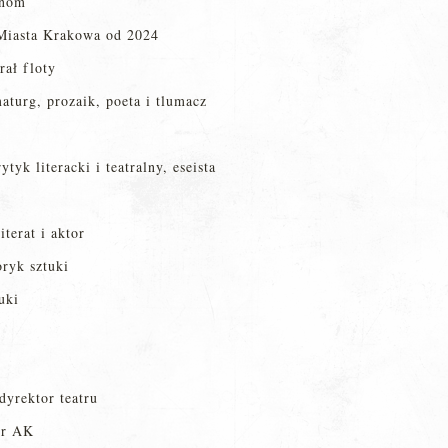
onom
 Miasta Krakowa od 2024
ał floty
turg, prozaik, poeta i tlumacz
ytyk literacki i teatralny, eseista
iterat i aktor
oryk sztuki
uki
yrektor teatru
er AK