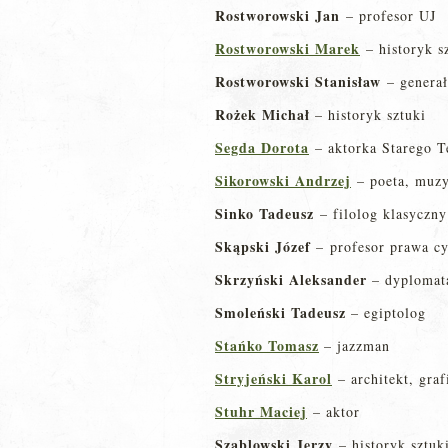
Rostworowski Jan
– profesor UJ
Rostworowski Marek
– historyk s
Rostworowski Stanisław
– genera
Rożek Michał
– historyk sztuki
Segda Dorota
– aktorka Starego T
Sikorowski Andrzej
– poeta, muz
Sinko Tadeusz
– filolog klasyczny
Skąpski Józef
– profesor prawa c
Skrzyński Aleksander
– dyplomat
Smoleński Tadeusz
– egiptolog
Stańko Tomasz
– jazzman
Stryjeński Karol
– architekt, graf
Stuhr Maciej
– aktor
Szablowski Jerzy
– historyk sztuk