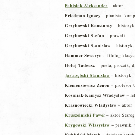
Fabisiak Aleksander
– aktor
Friedman Ignacy
– pianista, komp
Grzybowski Konstanty
– historyk
Grzybowski Stefan
– prawnik
Grzybowski Stanisław
– historyk,
Hammer Seweryn
– filolog klasy
Hołuj Tadeusz
– poeta, prozaik, d
Jastrzębski Stanisław
– historyk
Klemensiewicz Zenon
– profesor 
K
osiniak-Kamysz Władysław
– le
Krasnowiecki Władysław
– aktor
Kruszelnicki Paweł
– aktor Stare
Krygowski Własysław
– prawnik, t
Kubliński Marek
– działacz anty