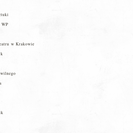
ztuki
ł WP
eatru w Krakowie
yk
ywilnego
a
ik
i