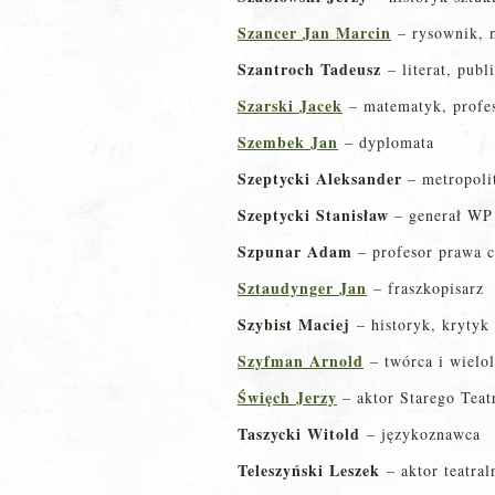
Szancer Jan Marcin
– rysownik, m
Szantroch Tadeusz
– literat, publ
Szarski Jacek
– matematyk, profe
Szembek Jan
– dyplomata
Szeptycki Aleksander
– metropolit
Szeptycki Stanisław
– generał WP
Szpunar Adam
– profesor prawa 
Sztaudynger Jan
– fraszkopisarz
Szybist Maciej
– historyk, krytyk 
Szyfman Arnold
– twórca i wielol
Święch Jerzy
– aktor Starego Tea
Taszycki Witold
– językoznawca
Teleszyński Leszek
– aktor teatral