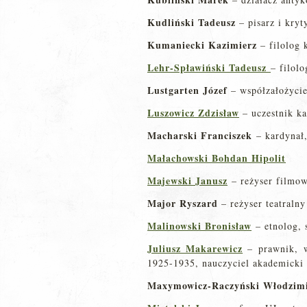
Kudliński Tadeusz
– pisarz i kryt
Kumaniecki Kazimierz
– filolog 
Lehr-Spławiński Tadeusz
– filol
Lustgarten Józef
– współzałożycie
Luszowicz Zdzisław
– uczestnik k
Macharski Franciszek
– kardynał,
Małachowski Bohdan Hipolit
Majewski Janusz
– reżyser filmo
Major Ryszard
– reżyser teatralny
Malinowski Bronisław
– etnolog, 
Juliusz Makarewicz
– prawnik, w
1925-1935, nauczyciel akademicki
Maxymowicz-Raczyński Włodzimi