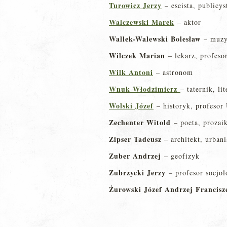
Turowicz Jerzy
– eseista, publicy
Walczewski Marek
– aktor
Wallek-Walewski Bolesław
– muzy
Wilczek Marian
– lekarz, profes
Wilk Antoni
– astronom
Wnuk Włodzimierz
– taternik, lit
Wolski Józef
– historyk, profesor
Zechenter Witold
– poeta, prozaik
Zipser Tadeusz
– architekt, urbani
Zuber Andrzej
– geofizyk
Zubrzycki Jerzy
– profesor socjol
Żurowski Józef Andrzej Francisz