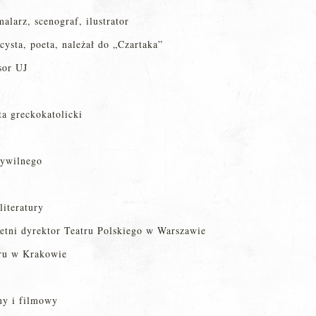
alarz, scenograf, ilustrator
icysta, poeta, należał do „Czartaka”
sor UJ
a greckokatolicki
cywilnego
literatury
etni dyrektor Teatru Polskiego w Warszawie
tru w Krakowie
ny i filmowy