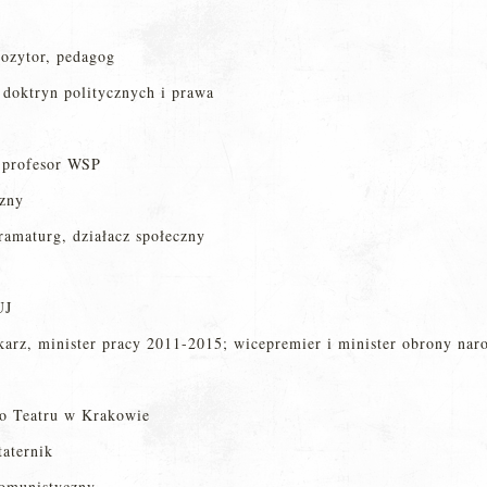
ozytor, pedagog
 doktryn politycznych i prawa
 profesor WSP
czny
ramaturg, działacz społeczny
UJ
karz, minister pracy 2011-2015; wicepremier i minister obrony na
go Teatru w Krakowie
aternik
komunistyczny