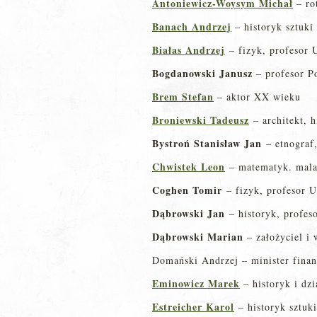
Antoniewicz-Woysym Michał
– ro
Banach
Andrzej
– historyk sztuki
Białas Andrzej
– fizyk, profesor 
Bogdanowski Janusz
– profesor Po
Brem Stefan
– aktor XX wieku
Broniewski Tadeusz
– architekt, h
Bystroń Stanisław Jan
– etnograf,
Chwistek Leon
– matematyk. malarz
Coghen Tomir
– fizyk, profesor U
Dąbrowski Jan
– historyk, profes
Dąbrowski Marian
– założyciel i 
Domański Andrzej – minister fina
Eminowicz Marek
– historyk i dzi
Estreicher Karol
– historyk sztuki