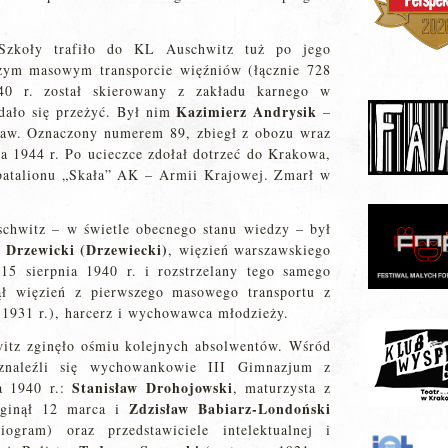
 Szkoły trafiło do KL Auschwitz tuż po jego
szym masowym transporcie więźniów (łącznie 728
40 r. został skierowany z zakładu karnego w
Kazimierz Andrysik
dało się przeżyć. Był nim
–
praw. Oznaczony numerem 89, zbiegł z obozu wraz
 1944 r. Po ucieczce zdołał dotrzeć do Krakowa,
 batalionu „Skała” AK – Armii Krajowej. Zmarł w
schwitz – w świetle obecnego stanu wiedzy – był
 Drzewicki (Drzewiecki)
, więzień warszawskiego
15 sierpnia 1940 r. i rozstrzelany tego samego
ął więzień z pierwszego masowego transportu z
1931 r.), harcerz i wychowawca młodzieży.
itz zginęło ośmiu kolejnych absolwentów. Wśród
znaleźli się wychowankowie III Gimnazjum z
Stanisław Drohojowski
a 1940 r.:
, maturzysta z
Zdzisław Babiarz-Londoński
 zginął 12 marca i
ogram) oraz przedstawiciele intelektualnej i