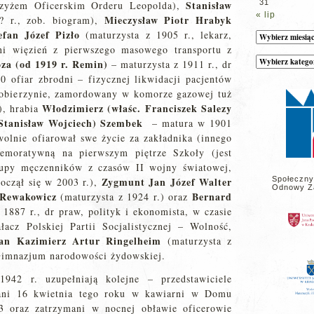
Stanisław
31
rzyżem Oficerskim Orderu Leopolda),
« lip
Mieczysław Piotr Hrabyk
? r., zob. biogram),
efan Józef Pizło
(maturzysta z 1905 r., lekarz,
Archiwum
tni więzień z pierwszego masowego transportu z
Kategorie
za (od 1919 r. Remin)
– maturzysta z 1911 r., dr
wpisów
na
0 ofiar zbrodni – fizycznej likwidacji pacjentów
stronie
Kobierzynie, zamordowany w komorze gazowej tuż
Włodzimierz (właśc. Franciszek Salezy
), hrabia
 Stanisław Wojciech) Szembek
– matura w 1901
owolnie ofiarował swe życie za zakładnika (innego
memoratywną na pierwszym piętrze Szkoły (jest
upy męczenników z czasów II wojny światowej,
Zygmunt Jan Józef Walter
Społeczny
począł się w 2003 r.),
Odnowy Z
Rewakowicz
Bernard
(maturzysta z 1924 r.) oraz
1887 r., dr praw, polityk i ekonomista, w czasie
acz Polskiej Partii Socjalistycznej – Wolność,
an Kazimierz Artur Ringelheim
(maturzysta z
 Gimnazjum narodowości żydowskiej.
1942 r. uzupełniają kolejne – przedstawiciele
owani 16 kwietnia tego roku w kawiarni w Domu
3 oraz zatrzymani w nocnej obławie oficerowie