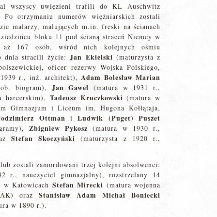
al wszyscy uwięzieni trafili do KL Auschwitz
. Po otrzymaniu numerów więźniarskich zostali
ie malarzy, malujących m.in. freski na ścianach
dziedzińcu bloku 11 pod ścianą straceń Niemcy w
ali aż 167 osób, wśród nich kolejnych ośmiu
Jan Ekielski
dnia stracili życie:
(maturzysta z
bolszewickiej, oficer rezerwy Wojska Polskiego,
Adam Bolesław Marian
1939 r., inż. architekt),
Jan Gaweł
zob. biogram),
(matura w 1931 r.,
Tadeusz Kruczkowski
u harcerskim),
(matura w
ym Gimnazjum i Liceum im. Hugona Kołłątaja,
odzimierz Ottman
Ludwik (Puget) Puszet
i
Zbigniew Pykosz
ogramy),
(matura w 1930 r.,
Stefan Skoczyński
raz
(maturzysta z 1920 r.,
ub zostali zamordowani trzej kolejni absolwenci:
 r., nauczyciel gimnazjalny), rozstrzelany 14
Stefan Mirecki
go w Katowicach
(matura wojenna
Stanisław Adam Michał Boniecki
z AK) oraz
ra w 1890 r.).