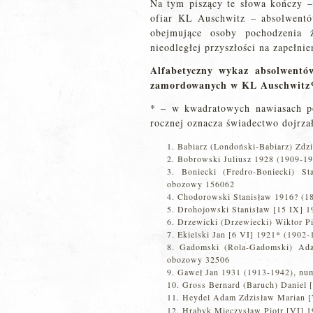
Na tym piszący te słowa kończy – 
ofiar KL Auschwitz – absolwentó
obejmujące osoby pochodzenia 
nieodległej przyszłości na zapełnien
Alfabetyczny wykaz absolwentó
zamordowanych w KL Auschwitz
* – w kwadratowych nawiasach p
rocznej oznacza świadectwo dojrza
Babiarz (Londoński-Babiarz) Zdz
Bobrowski Juliusz 1928 (1909-1
Boniecki (Fredro-Boniecki) 
obozowy 156062
Chodorowski Stanisław 1916? (1
Drohojowski Stanisław [15 IX] 
Drzewicki (Drzewiecki) Wiktor Pi
Ekielski Jan [6 VI] 1921* (1902
Gadomski (Rola-Gadomski) Ada
obozowy 32506
Gaweł Jan 1931 (1913-1942), nu
Gross Bernard (Baruch) Daniel 
Heydel Adam Zdzisław Marian [
Hrabyk Mieczysław Piotr [VI] 