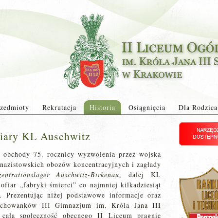
zedmioty
Rekrutacja
Historia
Osiągnięcia
Dla Rodzica
fiary KL Auschwitz
e obchody 75. rocznicy wyzwolenia przez wojska
nazistowskich obozów koncentracyjnych i zagłady
entrationslager Auschwitz-Birkenau
, dalej KL
fiar „fabryki śmierci” co najmniej kilkadziesiąt
. Prezentując niżej podstawowe informacje oraz
chowanków III Gimnazjum im. Króla Jana III
i cała społeczność obecnego II Liceum pragnie