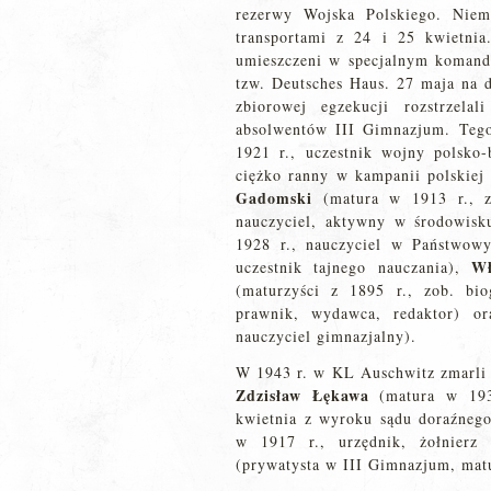
rezerwy Wojska Polskiego. Niem
transportami z 24 i 25 kwietnia
umieszczeni w specjalnym komandz
tzw. Deutsches Haus. 27 maja na 
zbiorowej egzekucji rozstrzel
absolwentów III Gimnazjum. Tego 
1921 r., uczestnik wojny polsko-
ciężko ranny w kampanii polskiej 
Gadomski
(matura w 1913 r., 
nauczyciel, aktywny w środowisk
1928 r., nauczyciel w Państwow
Wł
uczestnik tajnego nauczania),
(maturzyści z 1895 r., zob. bi
prawnik, wydawca, redaktor) o
nauczyciel gimnazjalny).
W 1943 r. w KL Auschwitz zmarli l
Zdzisław Łękawa
(matura w 1932
kwietnia z wyroku sądu doraźne
w 1917 r., urzędnik, żołnier
(prywatysta w III Gimnazjum, matu