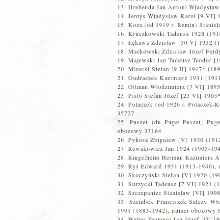
Hrebenda Jan Antoni Władysław
Jentys Władysław Karol [9 VI]
Koza (od 1919 r. Remin) Stanis
Kruczkowski Tadeusz 1928 (19
Łękawa Zdzisław [30 V] 1932 (
Maćkowski Zdzisław Józef Ferd
Majewski Jan Tadeusz Teodor [1
Mirecki Stefan [9 II] 1917* (18
Ondraczek Kazimierz 1931 (191
Ottman Włodzimierz [7 VI] 189
Pizło Stefan Józef [23 VI] 190
Polaczek (od 1926 r. Polaczek-
35727
Puszet (du Puget-Puszet, Pug
obozowy 33164
Pykosz Zbigniew [V] 1930 (191
Rewakowicz Jan 1924 (1905-19
Ringelheim Herman Kazimierz A
Ryś Edward 1931 (1913-1940),
Skoczyński Stefan [V] 1920 (1
Surzycki Tadeusz [7 VI] 1921 
Szczepaniec Stanisław [VI] 19
Szembek Franciszek Salezy Wło
1901 (1883-1942), numer obozowy 
Walter Zygmunt Jan Józef [II] 