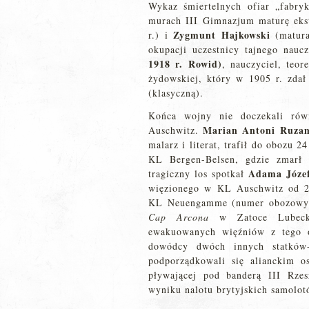
Wykaz śmiertelnych ofiar „fabryk
murach III Gimnazjum maturę eks
Zygmunt Hajkowski
r.) i
(matura
okupacji uczestnicy tajnego nauc
1918 r. Rowid)
, nauczyciel, teo
żydowskiej, który w 1905 r. zda
(klasyczną).
Końca wojny nie doczekali rów
Marian Antoni Ruza
Auschwitz.
malarz i literat, trafił do obozu 2
KL Bergen-Belsen, gdzie zmarł
Adama Józe
tragiczny los spotkał
więzionego w KL Auschwitz od 29
KL Neuengamme (numer obozowy 2
Cap Arcona
w Zatoce Lubecki
ewakuowanych więźniów z tego 
dowódcy dwóch innych statków-w
podporządkowali się alianckim o
pływającej pod banderą III Rzes
wyniku nalotu brytyjskich samolot