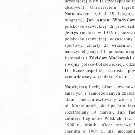
urzędniczej elity II Rzeczypospolit
absolwent Uniwersytetu Jagiel
Narodowego, zginął 19 lutego),
Jan Antoni Władysła
biogram),
polsko-bolszewickiej, dr praw, sęd
Jentys
(matura w 1916 r., uczest
polsko-bolszewickiej, odznaczony 
sportowy, zmarły 23 września)
nauczyciel geografii, podczas oku
Zdzisław Maćkowski
listopada) i
(
i wojny polsko-bolszewickiej, odz
II Rzeczpospolitej starosta 
zamordowany 4 grudnia 1941 r.
Największą liczbę ofiar – wycho
zmarłych i zamordowanych znaleź
aktor, poeta, aresztowany wiosną
ul. Montelupich, skąd po brutalny
Jan Tad
rozstrzelany 14 marca),
żołnierz Legionów Polskich, inż.
1908 r., leśnik, oficer rezerwy
(matura w 1904 r., inż. mechani