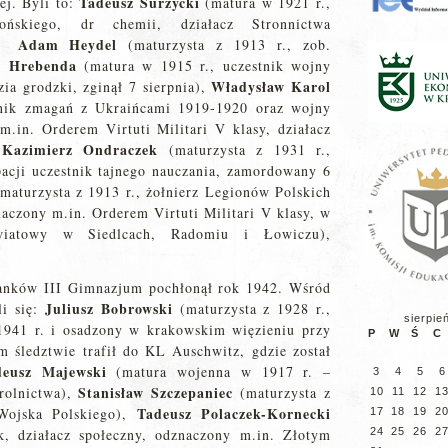
Tadeusz Surzycki
ej. Byli to:
(matura w 1921 r.,
lońskiego, dr chemii, działacz Stronnictwa
Adam Heydel
(maturzysta z 1913 r., zob.
w Hrebenda
(matura w 1915 r., uczestnik wojny
Władysław Karol
zia grodzki, zginął 7 sierpnia),
nik zmagań z Ukraińcami 1919-1920 oraz wojny
m.in. Orderem Virtuti Militari V klasy, działacz
Kazimierz Ondraczek
,
(maturzysta z 1931 r.,
pacji uczestnik tajnego nauczania, zamordowany 6
maturzysta z 1913 r., żołnierz Legionów Polskich
naczony m.in. Orderem Virtuti Militari V klasy, w
powiatowy w Siedlcach, Radomiu i Łowiczu),
wanków III Gimnazjum pochłonął rok 1942. Wśród
Juliusz Bobrowski
li się:
(maturzysta z 1928 r.,
sierpie
 1941 r. i osadzony w krakowskim więzieniu przy
P
W
Ś
C
m śledztwie trafił do KL Auschwitz, gdzie został
eusz Majewski
(matura wojenna w 1917 r. –
3
4
5
6
Stanisław Szczepaniec
 rolnictwa),
(maturzysta z
10
11
12
1
Tadeusz Polaczek-Kornecki
 Wojska Polskiego),
17
18
19
2
k, działacz społeczny, odznaczony m.in. Złotym
24
25
26
2