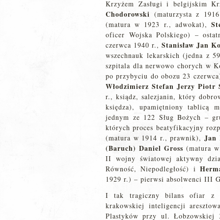
Krzyżem Zasługi i belgijskim K
Chodorowski
(maturzysta z 1916
St
(matura w 1923 r., adwokat),
oficer Wojska Polskiego) – osta
Stanisław Jan Ko
czerwca 1940 r.,
wszechnauk lekarskich (jedna z 59
szpitala dla nerwowo chorych w 
po przybyciu do obozu 23 czerwca
Włodzimierz Stefan
Jerzy Piotr
r., ksiądz, salezjanin, który dobr
księdza), upamiętniony tablicą 
jednym ze 122 Sług Bożych – gr
których proces beatyfikacyjny roz
Jan
(matura w 1914 r., prawnik),
(Baruch) Daniel Gross
(matura w 
II wojny światowej aktywny dział
Herm
Równość, Niepodległość) i
1929 r.) – pierwsi absolwenci III
I tak tragiczny bilans ofiar z 
krakowskiej inteligencji areszt
Plastyków przy ul. Łobzowskiej 