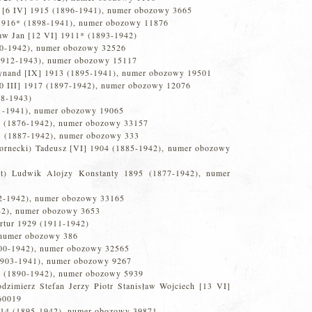
 [6 IV] 1915 (1896-1941), numer obozowy 3665
 1916* (1898-1941), numer obozowy 11876
ław Jan [12 VI] 1911* (1893-1942)
10-1942), numer obozowy 32526
1912-1943), numer obozowy 15117
ynand [IX] 1913 (1895-1941), numer obozowy 19501
0 III] 1917 (1897-1942), numer obozowy 12076
98-1943)
1-1941), numer obozowy 19065
5 (1876-1942), numer obozowy 33157
5* (1887-1942), numer obozowy 333
Kornecki) Tadeusz [VI] 1904 (1885-1942), numer obozowy
et) Ludwik Alojzy Konstanty 1895 (1877-1942), numer
2-1942), numer obozowy 33165
42), numer obozowy 3653
rtur 1929 (1911-1942)
 numer obozowy 386
900-1942), numer obozowy 32565
(1903-1941), numer obozowy 9267
08 (1890-1942), numer obozowy 5939
dzimierz Stefan Jerzy Piotr Stanisław Wojciech [13 VI]
60019
1914 (1895-1942), numer obozowy 39871