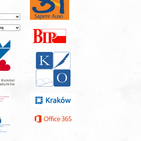
 Komitet
abytków