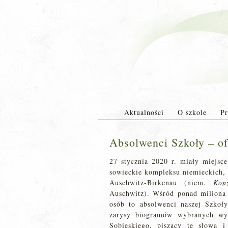
Aktualności
O szkole
Pr
Absolwenci Szkoły – o
27 stycznia 2020 r. miały miejsc
sowieckie kompleksu niemieckich, 
Auschwitz-Birkenau (niem.
Konz
Auschwitz). Wśród ponad miliona o
osób to absolwenci naszej Szkoły
zarysy biogramów wybranych wy
Sobieskiego, piszący te słowa 