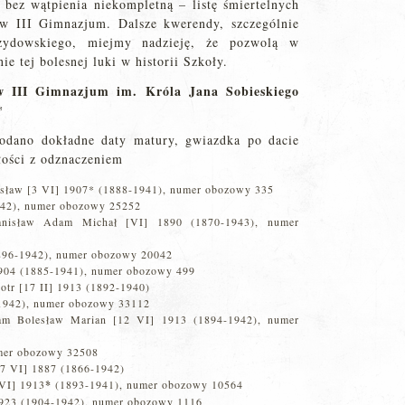
bez wątpienia niekompletną – listę śmiertelnych
w III Gimnazjum. Dalsze kwerendy, szczególnie
żydowskiego, miejmy nadzieję, że pozwolą w
ie tej bolesnej luki w historii Szkoły.
w III Gimnazjum im. Króla Jana Sobieskiego
*
odano dokładne daty matury, gwiazdka po dacie
łości z odznaczeniem
isław [3 VI] 1907* (1888-1941), numer obozowy 335
942), numer obozowy 25252
Stanisław Adam Michał [VI] 1890 (1870-1943), numer
896-1942), numer obozowy 20042
1904 (1885-1941), numer obozowy 499
otr [17 II] 1913 (1892-1940)
-1942), numer obozowy 33112
m Bolesław Marian [12 VI] 1913 (1894-1942), numer
mer obozowy 32508
[7 VI] 1887 (1866-1942)
VI] 1913
*
(1893-1941), numer obozowy 10564
1923 (1904-1942), numer obozowy 1116