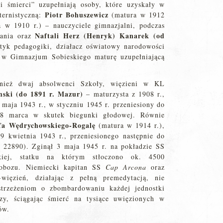
i śmierci” uzupełniają osoby, które uzyskały w
Piotr Bohuszewicz
ternistyczną:
(matura w 1912
 w 1910 r.) – nauczyciele gimnazjalni, podczas
Naftali Herz (Henryk) Kanarek (od
zania oraz
retyk pedagogiki, działacz oświatowy narodowości
ł w Gimnazjum Sobieskiego maturę uzupełniającą
nież dwaj absolwenci Szkoły, więzieni w KL
mski
(do 1891 r. Mazur)
– maturzysta z 1908 r.,
4 maja 1943 r., w styczniu 1945 r. przeniesiony do
 8 marca w skutek biegunki głodowej. Równie
fa Wędrychowskiego-Rogalę
(matura w 1914 r.),
 kwietnia 1943 r., przeniesionego następnie do
2890). Zginął 3 maja 1945 r. na pokładzie SS
ej, statku na którym stłoczono ok. 4500
obozu. Niemiecki kapitan SS
Cap Arcona
oraz
ięzień, działając z pełną premedytacją, nie
strzeżeniom o zbombardowaniu każdej jednostki
zy, ściągając śmierć na tysiące uwięzionych w
ów.