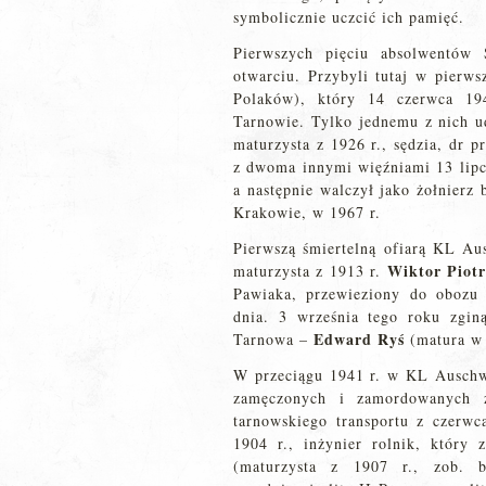
symbolicznie uczcić ich pamięć.
Pierwszych pięciu absolwentów
otwarciu. Przybyli tutaj w pierw
Polaków), który 14 czerwca 19
Tarnowie. Tylko jednemu z nich u
maturzysta z 1926 r., sędzia, dr 
z dwoma innymi więźniami 13 lipca
a następnie walczył jako żołnierz
Krakowie, w 1967 r.
Pierwszą śmiertelną ofiarą KL Au
Wiktor Piotr
maturzysta z 1913 r.
Pawiaka, przewieziony do obozu 
dnia. 3 września tego roku zgin
Edward Ryś
Tarnowa –
(matura w 
W przeciągu 1941 r. w KL Auschw
zamęczonych i zamordowanych 
tarnowskiego transportu z czerwc
1904 r., inżynier rolnik, który
(maturzysta z 1907 r., zob. bi