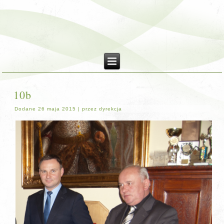
10b
Dodane
26 maja 2015
|
przez
dyrekcja