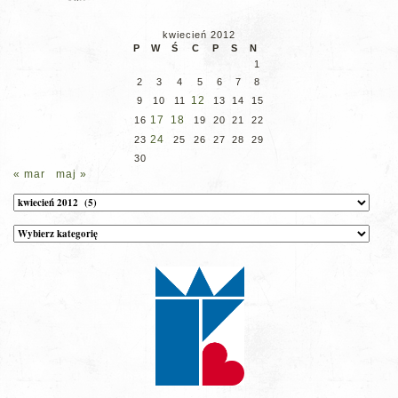
kwiecień 2012
P
W
Ś
C
P
S
N
1
2
3
4
5
6
7
8
12
9
10
11
13
14
15
17
18
16
19
20
21
22
24
23
25
26
27
28
29
30
« mar
maj »
Archiwum
Kategorie
wpisów
na
stronie