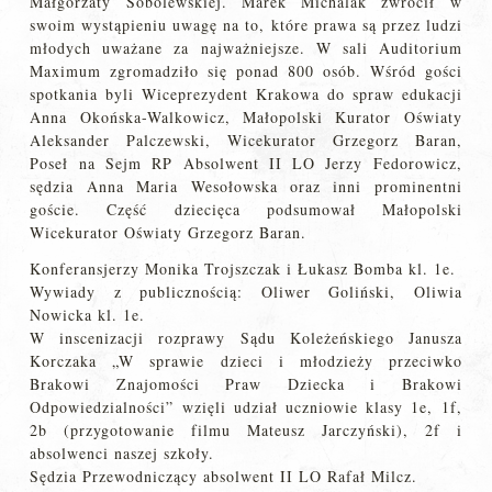
Małgorzaty Sobolewskiej. Marek Michalak zwrócił w
swoim wystąpieniu uwagę na to, które prawa są przez ludzi
młodych uważane za najważniejsze. W sali Auditorium
Maximum zgromadziło się ponad 800 osób. Wśród gości
spotkania byli Wiceprezydent Krakowa do spraw edukacji
Anna Okońska-Walkowicz, Małopolski Kurator Oświaty
Aleksander Palczewski, Wicekurator Grzegorz Baran,
Poseł na Sejm RP Absolwent II LO Jerzy Fedorowicz,
sędzia Anna Maria Wesołowska oraz inni prominentni
goście. Część dziecięca podsumował Małopolski
Wicekurator Oświaty Grzegorz Baran.
Konferansjerzy Monika Trojszczak i Łukasz Bomba kl. 1e.
Wywiady z publicznością: Oliwer Goliński, Oliwia
Nowicka kl. 1e.
W inscenizacji rozprawy Sądu Koleżeńskiego Janusza
Korczaka „W sprawie dzieci i młodzieży przeciwko
Brakowi Znajomości Praw Dziecka i Brakowi
Odpowiedzialności” wzięli udział uczniowie klasy 1e, 1f,
2b (przygotowanie filmu Mateusz Jarczyński), 2f i
absolwenci naszej szkoły.
Sędzia Przewodniczący absolwent II LO Rafał Milcz.