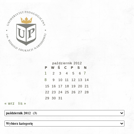
październik 2012
P
W
Ś
C
P
S
N
1
7
2
3
4
5
6
8
9
10
11
12
13
14
15
16
17
18
19
20
21
22
23
24
25
26
27
28
29
30
31
« wrz
lis »
Archiwum
Kategorie
wpisów
na
stronie