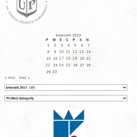
kwiecień 2013
P
W
Ś
C
P
S
N
1
2
3
4
5
6
7
10
11
12
13
8
9
14
17
18
19
15
16
20
21
22
24
25
23
26
27
28
30
29
« mar
maj »
Archiwum
Kategorie
wpisów
na
stronie