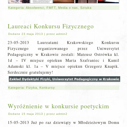
Kategoria:
Absolwenci
,
FMFT
,
Media o nas
,
Sztuka
Laureaci Konkursu Fizycznego
Dodane
23 maja 2013
|
przez
admin2
23-05-2013 Laureatami Krakowskiego Konkursu
Fizycznego organizowanego przez Uniwersytet
Pedagogiczny w Krakowie zostali: Mateusz Ostrówka kl.
1d – IV miejsce opiekun Maria Szafraniec i Kamil
Adamski kl. 1a – V miejsce opiekun Grzegorz Knapik.
Serdecznie gratulujemy!
Kategoria:
Fizyka
,
Konkursy
Wyróżnienie w konkursie poetyckim
Dodane
15 maja 2013
|
przez
admin2
15-05-2013 Już po raz dziewiąty w Młodzieżowym Domu