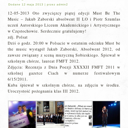
Dodane
12 maja 2013
|
przez
admin2
12-05-2013 Oto zwycięzcy piątej edycji Must Be The
Music – Jakub Zaborski absolwent II LO i Piotr Szumlas
uczeń Autorskiego Liceum Akademickiego i Artystycznego
w Częstochowie. Serdecznie gratulujemy!
zdj. Polsat
Dziś o godz. 20:00 w Polsacie w ostatnim odcinku Must be
the music wystąpił Jakub Zaborski, Absolwent 2012, od
zawsze związany z sceną muzyczną Sobieskiego. Śpiewał w
szkolnym chórze, laureat FMFT 2012.
Zdjęcia: Recenzja z Dnia Poezji XXXXII FMFT 2011 w
szkolnej gazetce Ciach w numerze festiwalowym
6/15/2011.
Kuba śpiewał w szkolnym chórze, na zdjęciu w środku.
Uroczystość pożegnania klas III 2012.