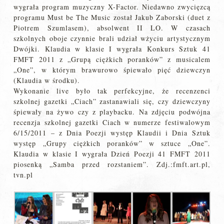
wygrała program muzyczny X-Factor. Niedawno zwycięzcą
programu Must be The Music został Jakub Zaborski (duet z
Piotrem Szumlasem), absolwent II LO. W czasach
szkolnych oboje czynnie brali udział wżyciu artystycznym
Dwójki. Klaudia w klasie I wygrała Konkurs Sztuk 41
FMFT 2011 z „Grupą ciężkich poranków” z musicalem
„One”, w którym brawurowo śpiewało pięć dziewczyn
(Klaudia w środku).
Wykonanie live było tak perfekcyjne, że recenzenci
szkolnej gazetki „Ciach” zastanawiali się, czy dziewczyny
śpiewały na żywo czy z playbacku. Na zdjęciu podwójna
recenzja szkolnej gazetki Ciach w numerze festiwalowym
6/15/2011 – z Dnia Poezji występ Klaudii i Dnia Sztuk
występ „Grupy ciężkich poranków” w sztuce „One”.
Klaudia w klasie I wygrała Dzień Poezji 41 FMFT 2011
piosenką „Samba przed rozstaniem”. Zdj.:fmft.art.pl,
tvn.pl