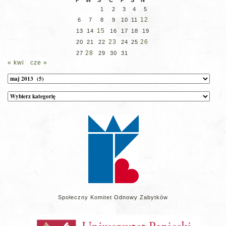
P
W
Ś
C
P
S
N
1
2
3
4
5
12
6
7
8
9
10
11
15
13
14
16
17
18
19
23
26
20
21
22
24
25
28
27
29
30
31
« kwi
cze »
Archiwum
Kategorie
wpisów
na
stronie
Społeczny Komitet Odnowy Zabytków