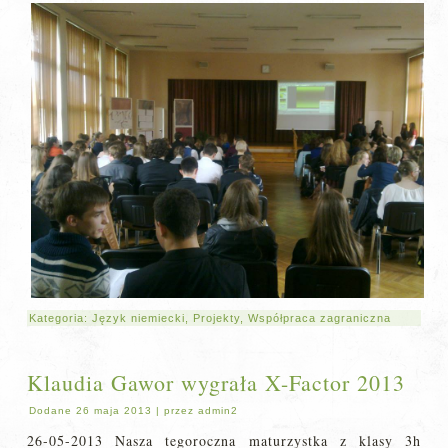
Kategoria:
Język niemiecki
,
Projekty
,
Współpraca zagraniczna
Klaudia Gawor wygrała X-Factor 2013
Dodane
26 maja 2013
|
przez
admin2
26-05-2013 Nasza tegoroczna maturzystka z klasy 3h