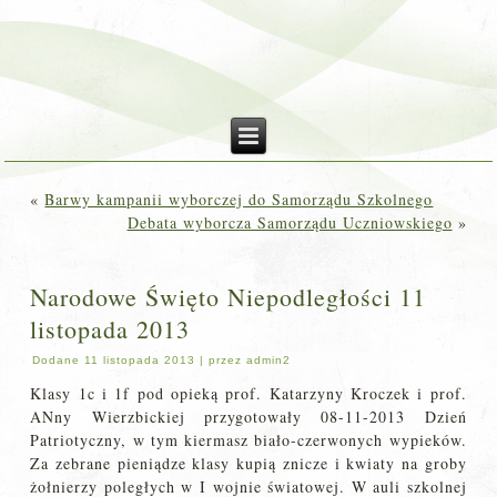
«
Barwy kampanii wyborczej do Samorządu Szkolnego
Debata wyborcza Samorządu Uczniowskiego
»
Narodowe Święto Niepodległości 11
listopada 2013
Dodane
11 listopada 2013
|
przez
admin2
Klasy 1c i 1f pod opieką prof. Katarzyny Kroczek i prof.
ANny Wierzbickiej przygotowały 08-11-2013 Dzień
Patriotyczny, w tym kiermasz biało-czerwonych wypieków.
Za zebrane pieniądze klasy kupią znicze i kwiaty na groby
żołnierzy poległych w I wojnie światowej. W auli szkolnej