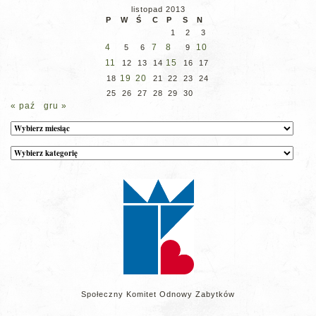
listopad 2013
P
W
Ś
C
P
S
N
1
2
3
4
7
8
10
5
6
9
11
15
12
13
14
16
17
19
20
18
21
22
23
24
25
26
27
28
29
30
« paź
gru »
Archiwum
Kategorie
wpisów
na
stronie
Społeczny Komitet Odnowy Zabytków