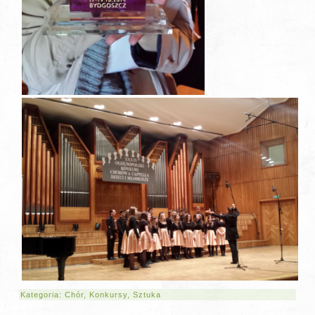
Kategoria:
Chór
,
Konkursy
,
Sztuka