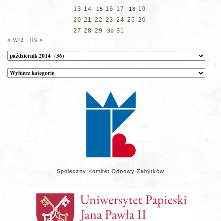
13
14
16
17
19
15
18
20
21
22
23
24
25
26
27
28
29
31
30
« wrz
lis »
Archiwum
Kategorie
wpisów
na
stronie
Społeczny Komitet Odnowy Zabytków