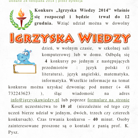
Dodane
24 listopada 2014
|
przez
dyrekcja
Konkurs „Igrzyska Wiedzy 2014” właśnie
się rozpoczął i będzie trwał do 12
grudnia.
Wziąć udział można w dowolny
dzień, w wolnym czasie, w szkolnej sali
komputerowej lub w domu. Odbędą się
4
konkursy po jednym z następujących
przedmiotów : język polski (i
literatura), język angielski, matematyka,
informatyka. Wszelkie informacje na temat
konkursu można uzyskać dzwoniąc pod numer (+ 48
732243623 ), śląc wiadomość na adres
info@igrzyskawiedzy.pl
lub poprzez
formularz na stronie
10 zł
Koszt uczestnictwa to
(niezależnie od tego czy
uczeń bierze udział w jednym, dwóch, trzech czy czterech
40
konkursach). Czas trwania konkursu –
minut. Osoby
zainteresowane proszone są o kontakt z panią prof. K.
Pysz.