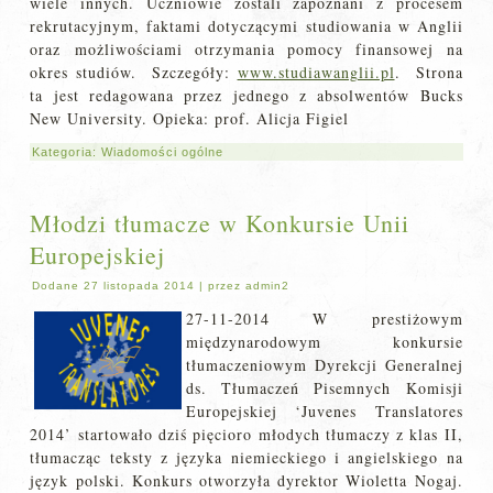
wiele innych. Uczniowie zostali zapoznani z procesem
rekrutacyjnym, faktami dotyczącymi studiowania w Anglii
oraz możliwościami otrzymania pomocy finansowej na
okres studiów. Szczegóły:
www.studiawanglii.pl
. Strona
ta jest redagowana przez jednego z absolwentów Bucks
New University. Opieka: prof. Alicja Figiel
Kategoria:
Wiadomości ogólne
Młodzi tłumacze w Konkursie Unii
Europejskiej
Dodane
27 listopada 2014
|
przez
admin2
27-11-2014 W prestiżowym
międzynarodowym konkursie
tłumaczeniowym Dyrekcji Generalnej
ds. Tłumaczeń Pisemnych Komisji
Europejskiej ‘Juvenes Translatores
2014’ startowało dziś pięcioro młodych tłumaczy z klas II,
tłumacząc teksty z języka niemieckiego i angielskiego na
język polski. Konkurs otworzyła dyrektor Wioletta Nogaj.