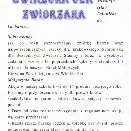
Mikołaju…
tylko
Człowieka
do
kochania…
Sobieszczacy
,
jak co roku rozpoczynamy zbiórkę karmy oraz
najpotrzebniejszych rzeczy dla krakowskiego
Schroniska
dla
Bezdomnych Zwierząt.
Stańmy i teraz na wysokości
zadania i wzorem lat poprzednich bądźmy wielkoduszni i
ofiarni dla naszych Braci Mniejszych.
Liczę na Was i dziękuję za Wielkie Serca.
Małgorzata Baran
Akcja w naszej szkole trwa do 17 grudnia bieżącego roku.
Prosimy o przynoszenie karmy dla psów i kotów,
smakołyków, makaronu, misek, kuwet, smyczy, zabawek,
posłań.
• Dary od klas rozliczamy zgodnie z regulaminem akcji,
wg karty przekazania.
• Każdą rzecz, puszkę jedzenia, torebkę karmy itd. proszę
podpisywać numerem klasy – n.p. 1a, 2a, 3a …