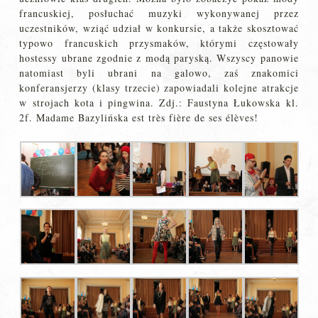
francuskiej, posłuchać muzyki wykonywanej przez
uczestników, wziąć udział w konkursie, a także skosztować
typowo francuskich przysmaków, którymi częstowały
hostessy ubrane zgodnie z modą paryską. Wszyscy panowie
natomiast byli ubrani na galowo, zaś znakomici
konferansjerzy (klasy trzecie) zapowiadali kolejne atrakcje
w strojach kota i pingwina. Zdj.: Faustyna Łukowska kl.
2f. Madame Bazylińska est très fière de ses élèves!