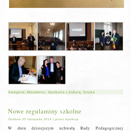
Kategoria:
Absolwenci
,
Spotkania z kulturą
,
Sztuka
Nowe regulaminy szkolne
Dodane
25 listopada 2014
|
przez
dyrekcja
W dniu dzisiejszym uchwałą Rady Pedagogicznej