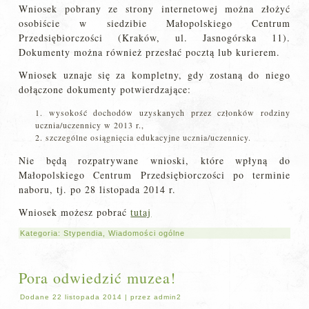
Wniosek pobrany ze strony internetowej można złożyć
osobiście w siedzibie Małopolskiego Centrum
Przedsiębiorczości (Kraków, ul. Jasnogórska 11).
Dokumenty można również przesłać pocztą lub kurierem.
Wniosek uznaje się za kompletny, gdy zostaną do niego
dołączone dokumenty potwierdzające:
wysokość dochodów uzyskanych przez członków rodziny
ucznia/uczennicy w 2013 r.,
szczególne osiągnięcia edukacyjne ucznia/uczennicy.
Nie będą rozpatrywane wnioski, które wpłyną do
Małopolskiego Centrum Przedsiębiorczości po terminie
naboru, tj. po 28 listopada 2014 r.
Wniosek możesz pobrać
tutaj
Kategoria:
Stypendia
,
Wiadomości ogólne
Pora odwiedzić muzea!
Dodane
22 listopada 2014
|
przez
admin2