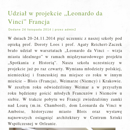
Udział w projekcie „Leonardo da
Vinci” Francja
Dodane
24 listopada 2014
|
przez
admin2
W dniach 20-24.11.2014 pięć uczennic z naszej szkoły pod
opieką prof. Doroty Loos i prof. Agaty Reichert-Zaczek
brało udział w warsztatach „Leonardo da Vinci – wizja
miasta idealnego” w ramach międzynarodowego projektu
„Spotkania z Historią”. Nasza szkoła uczestniczy w
projekcie już po raz czwarty. Wymiana młodzieży polskiej,
niemieckiej i francuskiej ma miejsce co roku w innym
mieście – Blois (Francja), Weimarze (Niemcy) i Krakowie.
W zeszłym roku odwiedziliśmy Weimar a w przyszłym
roku będziemy gościć młodych Francuzów i Niemców u
siebie. W trakcie pobytu we Francji zwiedzaliśmy zamki
nad Loarą (m.in. Chambord), dom Leonarda da Vinci w
Amboise, historyczne miasto Blois oraz wystawę
najnowszych osiągnięć architektury w Centrum Sztuki
Współczesnej w Orleanie.