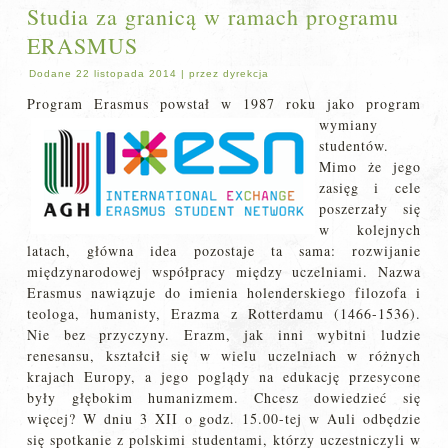
Studia za granicą w ramach programu
ERASMUS
Dodane
22 listopada 2014
|
przez
dyrekcja
Program Erasmus powst
ał w 1987 roku jako program
wymiany
studentów.
Mimo że jego
zasięg i cele
poszerzały się
w kolejnych
latach, główna idea pozostaje ta sama: rozwijanie
międzynarodowej współpracy między uczelniami. Nazwa
Erasmus nawiązuje do imienia holenderskiego filozofa i
teologa, humanisty, Erazma z Rotterdamu (1466-1536).
Nie bez przyczyny. Erazm, jak inni wybitni ludzie
renesansu, kształcił się w wielu uczelniach w różnych
krajach Europy, a jego poglądy na edukację przesycone
były głębokim humanizmem. Chcesz dowiedzieć się
więcej? W dniu 3 XII o godz. 15.00-tej w Auli odbędzie
się spotkanie z polskimi studentami, którzy uczestniczyli w