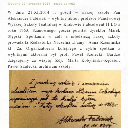
Dodane
26 listopada 2014
|
przez
admin2
W dniu 21.XI.2014 r. gościł w naszej szkole Pan
Aleksander Fabisiak – wybitny aktor, profesor Państwowej
Wyższej Szkoły Teatralnej w Krakowie i absolwent II LO z
roku 1963. Szanownego gościa powitał dyrektor Marek
Stępski. Spotkanie w auli z młodzieżą naszej szkoły
prowadziła Redaktorka Naczelna „Famy” Anna Rzemińska
kl. 2a. Organizatorem kolejnego z cyklu spotkań z
wybitnymi aktorami był prof. Paweł Szulecki. Bardzo
dziękujemy za wizytę! Zdj.: Marta Kobylińska-Kędzior,
Paweł Szulecki, archiwum szkoły.