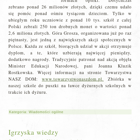
formach opieki. Dotychczas
zebrano ponad 26 milionów złotych, dzięki czemu udało
się pomóc ponad ośmiu tysiącom dzieciom. Tylko w
ubiegłym roku uczniowie z ponad 10 tys. szkół z całej
Polski zebrali 250 ton drobnych monet o wartości ponad
2,6 miliona złotych. Góra Grosza, organizowana już po raz
piętnasty, jest jedną z największych akcji społecznych w
Polsce. Każda ze szkół, biorących udział w akcji otrzymuje
dyplom, a te, które uzbierają najwięcej pieniędzy,
dodatkowo nagrody. Tradycyjnie patronat nad akcją objęła
Minister Edukacji Narodowej, pani Joanna Kluzik
Rostkowska. Więcej informacji na stronie Towarzystwa
NASZ DOM:
www.towarzystwonaszdom.pl.
Zbiórka w
naszej szkole do puszki na ławce dyżurnych szkolnych w
trakcie ich dyżuru.
Kategoria:
Wiadomości ogólne
Igrzyska wiedzy