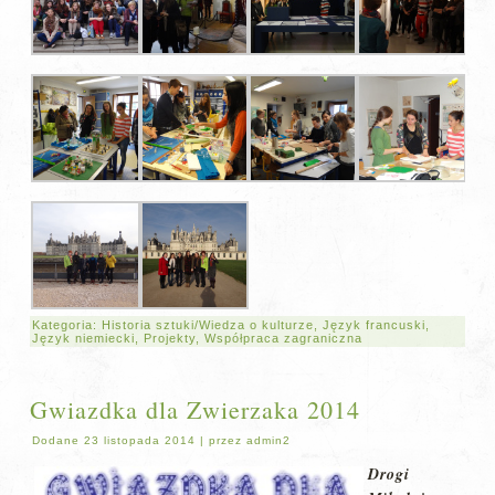
Kategoria:
Historia sztuki/Wiedza o kulturze
,
Język francuski
,
Język niemiecki
,
Projekty
,
Współpraca zagraniczna
Gwiazdka dla Zwierzaka 2014
Dodane
23 listopada 2014
|
przez
admin2
Drogi