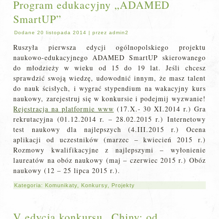
Program edukacyjny „ADAMED
SmartUP”
Dodane
20 listopada 2014
|
przez
admin2
Ruszyła pierwsza edycji ogólnopolskiego projektu
naukowo-edukacyjnego ADAMED SmartUP skierowanego
do młodzieży w wieku od 15 do 19 lat. Jeśli chcesz
sprawdzić swoją wiedzę, udowodnić innym, że masz talent
do nauk ścisłych, i wygrać stypendium na wakacyjny kurs
naukowy, zarejestruj się w konkursie i podejmij wyzwanie!
Rejestracja na platformie www
(17.X.- 30 XI.2014 r.) Gra
rekrutacyjna (01.12.2014 r. – 28.02.2015 r.) Internetowy
test naukowy dla najlepszych (4.III.2015 r.) Ocena
aplikacji od uczestników (marzec – kwiecień 2015 r.)
Rozmowy kwalifikacyjne z najlepszymi – wyłonienie
laureatów na obóz naukowy (maj – czerwiec 2015 r.) Obóz
naukowy (12 – 25 lipca 2015 r.).
Kategoria:
Komunikaty
,
Konkursy
,
Projekty
V edycja konkursu „Chiny: od