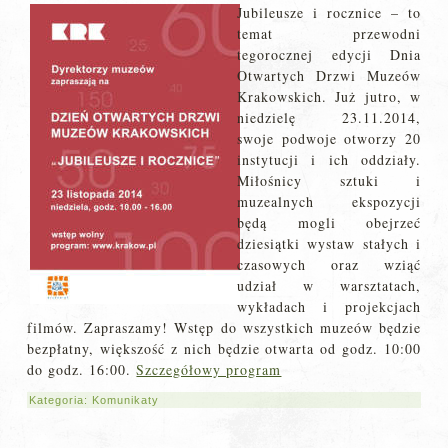
Jubileusze i rocznice – to
temat przewodni
tegorocznej edycji Dnia
Otwartych Drzwi Muzeów
Krakowskich. Już jutro, w
niedzielę 23.11.2014,
swoje podwoje otworzy 20
instytucji i ich oddziały.
Miłośnicy sztuki i
muzealnych ekspozycji
będą mogli obejrzeć
dziesiątki wystaw stałych i
czasowych oraz wziąć
udział w warsztatach,
wykładach i projekcjach
filmów. Zapraszamy! Wstęp do wszystkich muzeów będzie
bezpłatny, większość z nich będzie otwarta od godz. 10:00
do godz. 16:00.
Szczegółowy program
Kategoria:
Komunikaty