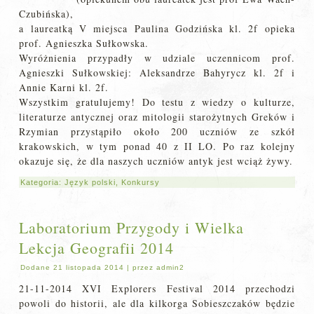
Czubińska),
a laureatką V miejsca Paulina Godzińska kl. 2f opieka
prof. Agnieszka Sułkowska.
Wyróżnienia przypadły w udziale uczennicom prof.
Agnieszki Sułkowskiej: Aleksandrze Bahyrycz kl. 2f i
Annie Karni kl. 2f.
Wszystkim gratulujemy! Do testu z wiedzy o kulturze,
literaturze antycznej oraz mitologii starożytnych Greków i
Rzymian przystąpiło około 200 uczniów ze szkół
krakowskich, w tym ponad 40 z II LO. Po raz kolejny
okazuje się, że dla naszych uczniów antyk jest wciąż żywy.
Kategoria:
Język polski
,
Konkursy
Laboratorium Przygody i Wielka
Lekcja Geografii 2014
Dodane
21 listopada 2014
|
przez
admin2
21-11-2014 XVI Explorers Festival 2014 przechodzi
powoli do historii, ale dla kilkorga Sobieszczaków będzie