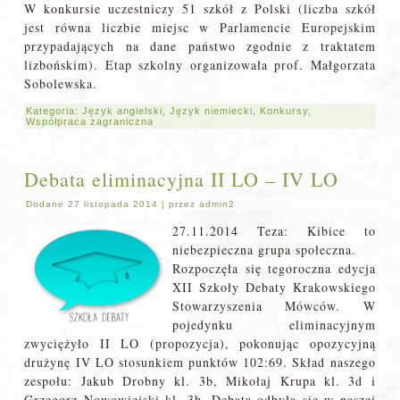
W konkursie uczestniczy 51 szkół z Polski (liczba szkół
jest równa liczbie miejsc w Parlamencie Europejskim
przypadających na dane państwo zgodnie z traktatem
lizbońskim). Etap szkolny organizowała prof. Małgorzata
Sobolewska.
Kategoria:
Język angielski
,
Język niemiecki
,
Konkursy
,
Współpraca zagraniczna
Debata eliminacyjna II LO – IV LO
Dodane
27 listopada 2014
|
przez
admin2
27.11.2014 Teza: Kibice to
niebezpieczna grupa społeczna.
Rozpoczęła się tegoroczna edycja
XII Szkoły Debaty Krakowskiego
Stowarzyszenia Mówców. W
pojedynku eliminacyjnym
zwyciężyło II LO (propozycja), pokonując opozycyjną
drużynę IV LO stosunkiem punktów 102:69. Skład naszego
zespołu: Jakub Drobny kl. 3b, Mikołaj Krupa kl. 3d i
Grzegorz Nowowiejski kl. 3b. Debata odbyła się w naszej