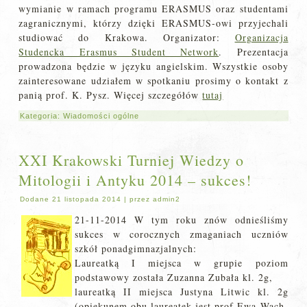
wymianie w ramach programu ERASMUS oraz studentami
zagranicznymi, którzy dzięki ERASMUS-owi przyjechali
studiować do Krakowa. Organizator:
Organizacja
Studencka Erasmus Student Network
. Prezentacja
prowadzona będzie w języku angielskim. Wszystkie osoby
zainteresowane udziałem w spotkaniu prosimy o kontakt z
panią prof. K. Pysz. Więcej szczegółów
tutaj
Kategoria:
Wiadomości ogólne
XXI Krakowski Turniej Wiedzy o
Mitologii i Antyku 2014 – sukces!
Dodane
21 listopada 2014
|
przez
admin2
21-11-2014 W tym roku znów odnieśliśmy
sukces w corocznych zmaganiach uczniów
szkół ponadgimnazjalnych:
Laureatką I miejsca w grupie poziom
podstawowy została Zuzanna Zubała kl. 2g,
laureatką II miejsca Justyna Litwic kl. 2g
(opiekunem obu laureatek jest prof Ewa Wach-