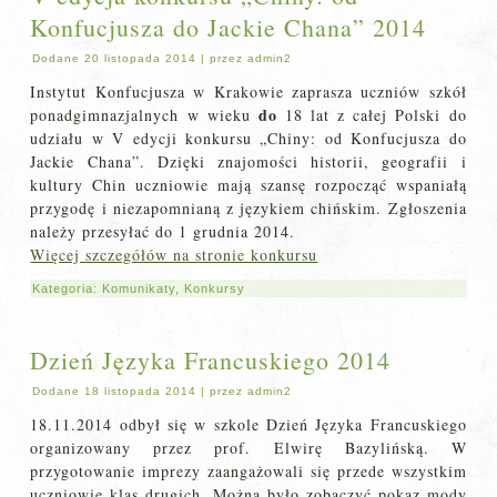
Konfucjusza do Jackie Chana” 2014
Dodane
20 listopada 2014
|
przez
admin2
Instytut Konfucjusza w Krakowie zaprasza uczniów szkół
do
ponadgimnazjalnych w wieku
18 lat z całej Polski do
udziału w V edycji konkursu „Chiny: od Konfucjusza do
Jackie Chana”. Dzięki znajomości historii, geografii i
kultury Chin uczniowie mają szansę rozpocząć wspaniałą
przygodę i niezapomnianą z językiem chińskim. Zgłoszenia
należy przesyłać do 1 grudnia 2014.
Więcej szczegółów na stronie konkursu
Kategoria:
Komunikaty
,
Konkursy
Dzień Języka Francuskiego 2014
Dodane
18 listopada 2014
|
przez
admin2
18.11.2014 odbył się w szkole Dzień Języka Francuskiego
organizowany przez prof. Elwirę Bazylińską. W
przygotowanie imprezy zaangażowali się przede wszystkim
uczniowie klas drugich. Można było zobaczyć pokaz mody