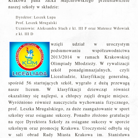
Krakowa pana Jacka Majchrowskiego przedstawiciele
naszej szkoły w składzie:
Dyrektor: Leszek Lupa
Prof. Leszek Mrugalski
Uczniowie: Aleksandra Stach z kl. III F oraz Mateusz Wdowiak
z kl. III D
wzięli udział w uroczystym
podsumowaniu współzawodnictwa
2013/2014 w ramach Krakowskiej
Olimpiady Młodzieży. W rywalizacji
szkół ponadgimnazjalnych, czyli
Licealiadzie, klasyfikację generalną,
spośród 56 startujących szkół, wygrało z dużą przewagą
nasze liceum. W klasyfikacji dziewcząt również
okazaliśmy się najlepsi, a chłopcy zajęli drugie miejsce.
Wyróżniono również nauczyciela wychowania fizycznego,
prof. Leszka Mrugalskiego, za duże zaangażowanie w sport
szkolny oraz osiągane sukcesy. Ponadto złożono gratulacje
na ręce Dyrektora Szkoły za osiągane sukcesy w sporcie
szkolnym oraz promocję Krakowa. Uroczystość odbyła się
w sali obrad Rady Miasta Krakowa im. Stanisława