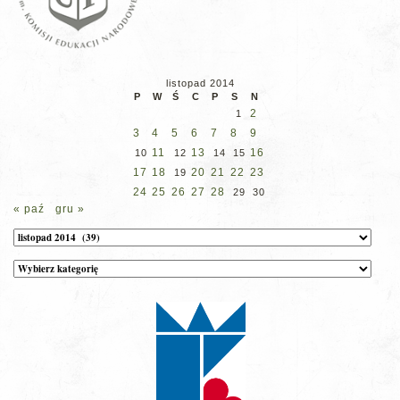
listopad 2014
P
W
Ś
C
P
S
N
2
1
3
4
5
6
7
8
9
11
13
16
10
12
14
15
17
18
20
21
22
23
19
24
25
26
27
28
29
30
« paź
gru »
Archiwum
Kategorie
wpisów
na
stronie