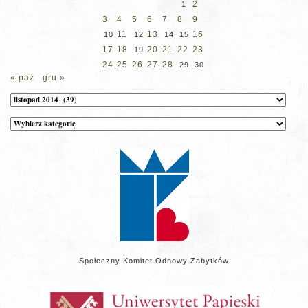
2
1
3
4
5
6
7
8
9
11
13
16
10
12
14
15
17
18
20
21
22
23
19
24
25
26
27
28
29
30
« paź
gru »
Archiwum
Kategorie
wpisów
na
stronie
Społeczny Komitet Odnowy Zabytków