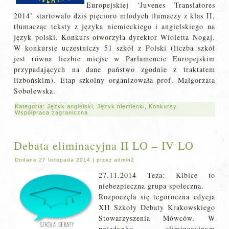
Europejskiej ‘Juvenes Translatores
2014’ startowało dziś pięcioro młodych tłumaczy z klas II,
tłumacząc teksty z języka niemieckiego i angielskiego na
język polski. Konkurs otworzyła dyrektor Wioletta Nogaj.
W konkursie uczestniczy 51 szkół z Polski (liczba szkół
jest równa liczbie miejsc w Parlamencie Europejskim
przypadających na dane państwo zgodnie z traktatem
lizbońskim). Etap szkolny organizowała prof. Małgorzata
Sobolewska.
Kategoria:
Język angielski
,
Język niemiecki
,
Konkursy
,
Współpraca zagraniczna
Debata eliminacyjna II LO – IV LO
Dodane
27 listopada 2014
|
przez
admin2
27.11.2014 Teza: Kibice to
niebezpieczna grupa społeczna.
Rozpoczęła się tegoroczna edycja
XII Szkoły Debaty Krakowskiego
Stowarzyszenia Mówców. W
pojedynku eliminacyjnym