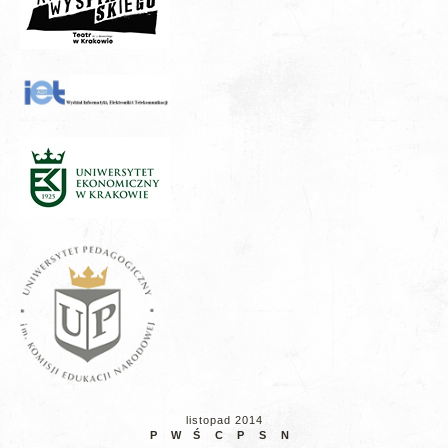
listopad 2014
P
W
Ś
C
P
S
N