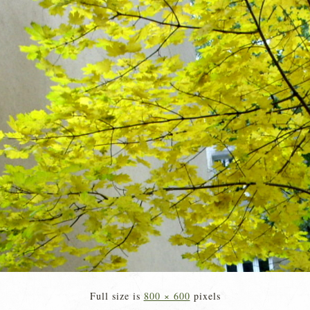
Full size is
800 × 600
pixels