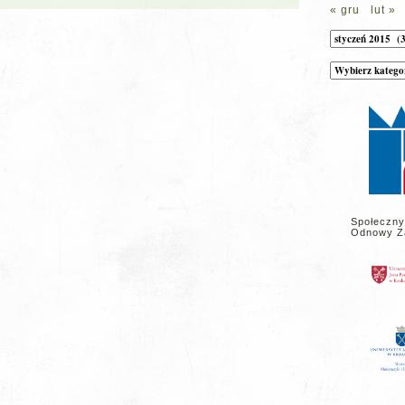
« gru
lut »
Archiwum
Kategorie
wpisów
na
stronie
Społeczny
Odnowy Z