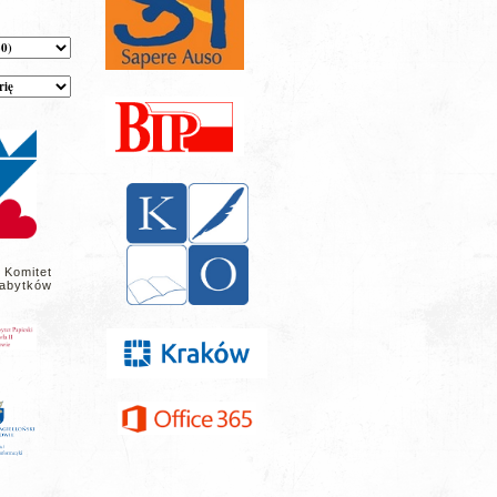
 Komitet
abytków