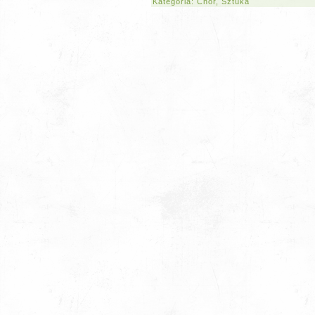
Kategoria:
Chór
,
Sztuka