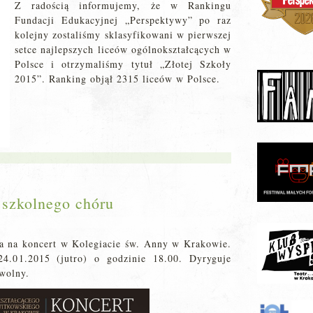
Z radością informujemy, że w Rankingu
Fundacji Edukacyjnej „Perspektywy” po raz
kolejny zostaliśmy sklasyfikowani w pierwszej
setce najlepszych liceów ogólnokształcących w
Polsce i otrzymaliśmy tytuł „Złotej Szkoły
2015”. Ranking objął 2315 liceów w Polsce.
 szkolnego chóru
za na koncert w Kolegiacie św. Anny w Krakowie.
24.01.2015 (jutro) o godzinie 18.00. Dyryguje
wolny.