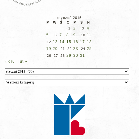
styczeń 2015
P
W
Ś
C
P
S
N
2
4
1
3
5
7
8
9
11
6
10
13
14
15
16
17
18
12
19
20
23
25
21
22
24
29
30
31
26
27
28
« gru
lut »
Archiwum
Kategorie
wpisów
na
stronie