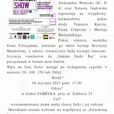
Aleksandra Wenecka (kl. II
d) oraz Natasza Gadowska
zapraszają na wyjątkowy,
karnawałowy pokaz
mody Tomasza Karcza,
Eleny Ciupryny i Macieja
Muszyńskiego.
Pokaz otworzy modelka
Ilona Felicjańska, uświetni go także występ Krystyny
Mazurówny, a całości towarzyszyć będą występy taneczne,
licytacja voucherów do „Sakana Sushi Bar” oraz
poczęstunek w formie mini-bufetu.
Wpis na listę Gości nastąpi po wykupieniu cegiełki o
wartości 50, 100, 150 lub 200zł.
Kiedy?
04 stycznia 2015 godz. 17.00
Gdzie?
w klubie FABRYKA, przy ul. Zabłocie 23
Cel?
wyremontowanie domu małej chorej Julki i jej rodziny
Mieszkanie zostało wybrane we współpracy ze „Szlachetną