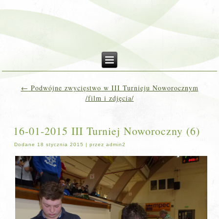
←
Podwójne zwycięstwo w III Turnieju Noworocznym
/film i zdjęcia/
16-01-2015 III Turniej Noworoczny (6)
Dodane
18 stycznia 2015
|
przez
admin2