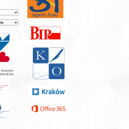
 Komitet
abytków