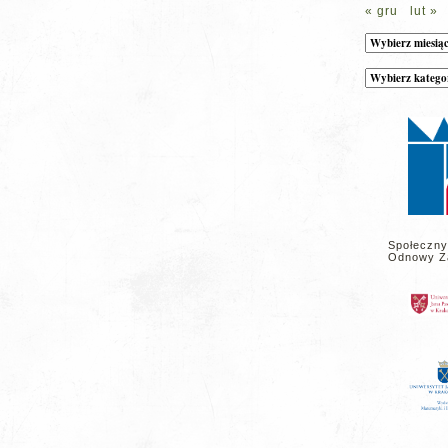
« gru
lut »
Archiwum
Kategorie
wpisów
na
stronie
Społeczny
Odnowy Z