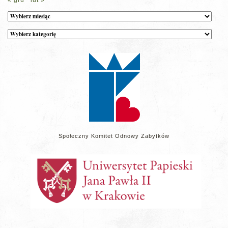
« gru
lut »
Archiwum
Kategorie
wpisów
na
stronie
Społeczny Komitet Odnowy Zabytków