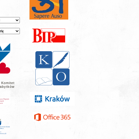
 Komitet
abytków