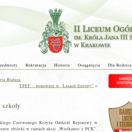
zedmioty
Rekrutacja
Historia
Osiągnięcia
Dla Rodzica
ja Białasa
YPEF – ponownie w „Lasach Europy”
»
 szkoły
skiego Czerwonego Krzyża Oddział Rejonowy w
eniu zbiórki w ramach akcji „Wielkanoc z PCK”.