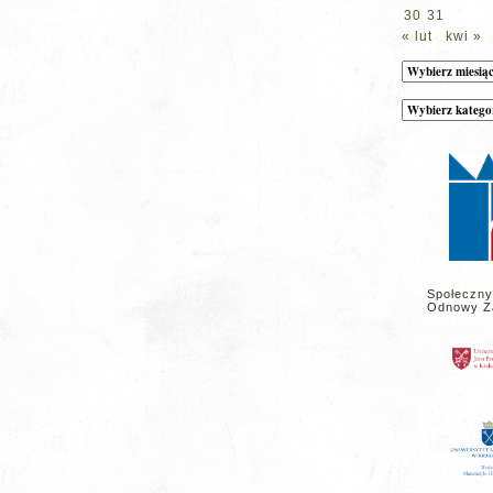
30
31
« lut
kwi »
Archiwum
Kategorie
wpisów
na
stronie
Społeczny
Odnowy Z