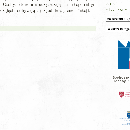
Osoby, które nie uczęszczają na lekcje religii
30
31
 zajęcia odbywają się zgodnie z planem lekcji.
« lut
kwi »
Archiwum
Kategorie
wpisów
na
stronie
Społeczny
Odnowy Z