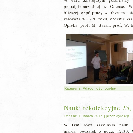
W dniu dzisiejszym gościliśmy 
ponadgimnazjalnej w Odense. Wi
bliższej współpracy w obszarze bi
założona w 1720 roku, obecnie ksz
Opieka: prof. M. Baran, prof. W. 
Kategoria:
Wiadomości ogólne
Nauki rekolekcyjne 25,
Dodane
11 marca 2015
|
przez
dyrekcja
W tym roku szkolnym nauki r
marca, początek o godz. 12.30. 