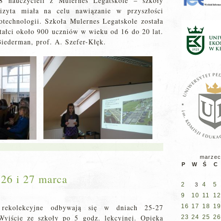
8 nauczycieli z Mulernes Legatskole – szkoły
zyta miała na celu nawiązanie w przyszłości
otechnologii. Szkoła Mulernes Legatskole została
tałci około 900 uczniów w wieku od 16 do 20 lat.
Biederman, prof. A. Szefer-Kłęk.
marzec
P
W
Ś
C
 26 i 27 marca
2
4
5
3
9
10
11
12
ekolekcyjne odbywają się w dniach 25-27
16
17
18
19
Wyjście ze szkoły po 5 godz. lekcyjnej. Opieka
23
24
25
26