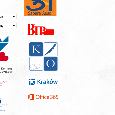
 Komitet
abytków