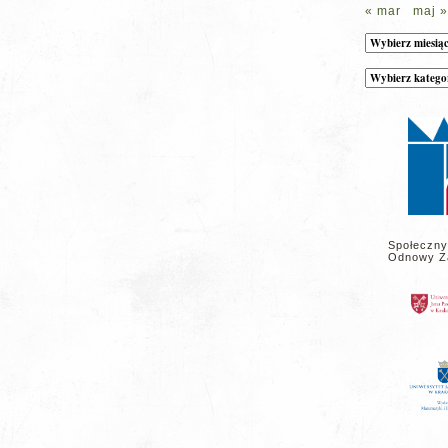
« mar
maj »
Archiwum
Kategorie
wpisów
na
stronie
Społeczny
Odnowy Z