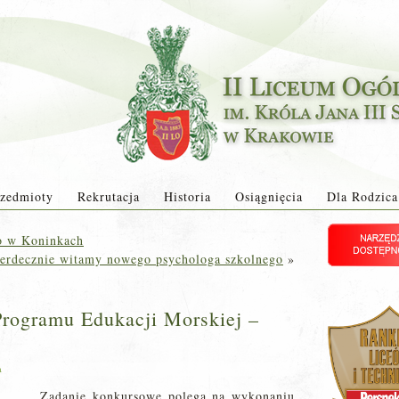
zedmioty
Rekrutacja
Historia
Osiągnięcia
Dla Rodzica
o w Koninkach
erdecznie witamy nowego psychologa szkolnego
»
Programu Edukacji Morskiej –
a
Zadanie konkursowe polega na wykonaniu