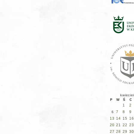
kwiecie
P
W
Ś
C
1
2
7
8
9
6
13
14
15
16
20
21
22
23
27
28
29
30