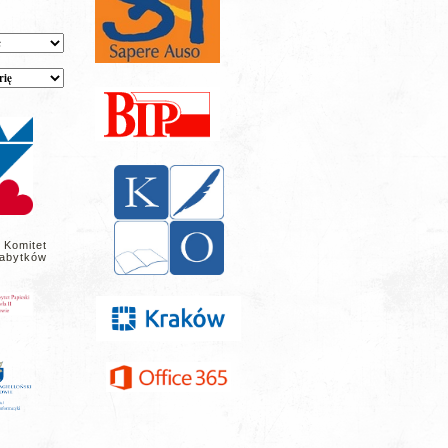
 Komitet
abytków