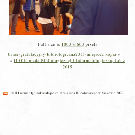
Full size is
1000 × 600
pixels
baner-gratulacyjny-bibliologiczna2015-miejsce2 kopia
»
«
II Olimpiada Bibliologicznej i Informatologiczna, Łódź
2015
© II Liceum Ogólnokształcące im. Króla Jana III Sobieskiego w Krakowie 2022