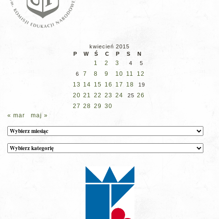
kwiecień 2015
P
W
Ś
C
P
S
N
1
2
3
4
5
7
8
9
10
11
12
6
13
14
15
16
17
18
19
20
21
22
23
24
26
25
27
28
29
30
« mar
maj »
Archiwum
Kategorie
wpisów
na
stronie