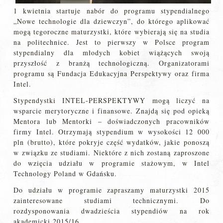
1 kwietnia startuje nabór do programu stypendialnego
„Nowe technologie dla dziewczyn”, do którego aplikować
mogą tegoroczne maturzystki, które wybierają się na studia
na politechnice. Jest to pierwszy w Polsce program
stypendialny dla młodych kobiet wiążących swoją
przyszłość z branżą technologiczną. Organizatorami
programu są Fundacja Edukacyjna Perspektywy oraz firma
Intel.
Stypendystki INTEL-PERSPEKTYWY mogą liczyć na
wsparcie merytoryczne i finansowe. Znajdą się pod opieką
Mentora lub Mentorki – doświadczonych pracowników
firmy Intel. Otrzymają stypendium w wysokości 12 000
pln (brutto), które pokryje część wydatków, jakie ponoszą
w związku ze studiami. Niektóre z nich zostaną zaproszone
do wzięcia udziału w programie stażowym, w Intel
Technology Poland w Gdańsku.
Do udziału w programie zapraszamy maturzystki 2015
zainteresowane studiami technicznymi. Do
rozdysponowania dwadzieścia stypendiów na rok
akademicki 2015/16