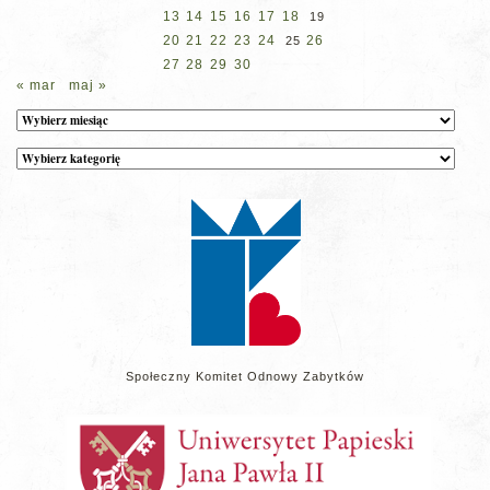
13
14
15
16
17
18
19
20
21
22
23
24
26
25
27
28
29
30
« mar
maj »
Archiwum
Kategorie
wpisów
na
stronie
Społeczny Komitet Odnowy Zabytków