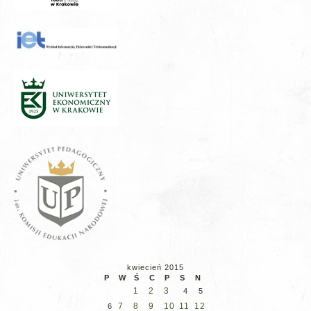
kwiecień 2015
P
W
Ś
C
P
S
N
1
2
3
4
5
7
8
9
10
11
12
6