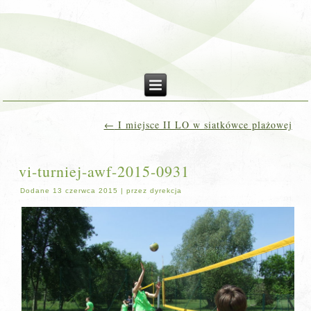
←
I miejsce II LO w siatkówce plażowej
vi-turniej-awf-2015-0931
Dodane
13 czerwca 2015
|
przez
dyrekcja