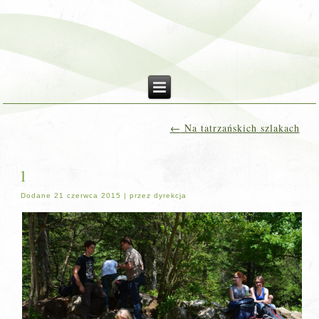
←
Na tatrzańskich szlakach
1
Dodane
21 czerwca 2015
|
przez
dyrekcja