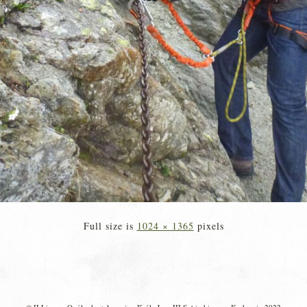
Full size is
1024 × 1365
pixels