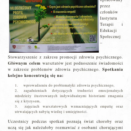
przez
członków
Instytutu
Terapii i
Edukacji
Społecznej
–
Stowarzyszenie z zakresu promocji zdrowia psychicznego.
Głównym celem
warsztatów jest podnoszenie świadomości
Spotkania
w zakresie problemów zdrowia psychicznego.
kolejno koncentrują się na:
wprowadzeniu do problematyki zdrowia psychicznego,
2. zagadnieniach dotyczących trudności emocjonalnych
młodzieży ilustrowanych indywidualnymi historiami zmagania
się z kryzysem,
3. zajęciach warsztatowych wzmacniających empatię oraz
utrwalających nabytą wiedzę i umiejętności.
Uczestnicy podczas spotkań poznają świat choroby oraz
uczą się jak należałoby rozmawiać z osobami chorującymi