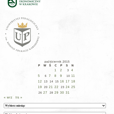
październik 2015
P
W
Ś
C
P
S
N
1
2
4
3
5
7
8
9
11
6
10
12
16
17
18
13
14
15
19
21
22
24
25
20
23
27
29
30
31
26
28
« wrz
lis »
Archiwum
Kategorie