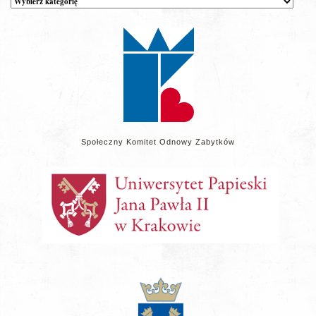
wpisów
na
stronie
Społeczny Komitet Odnowy Zabytków