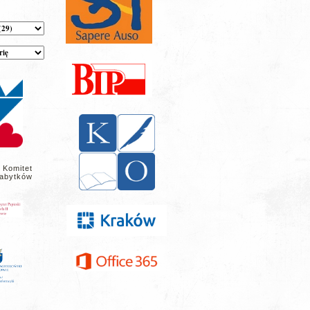
 Komitet
abytków