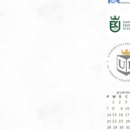
aby
zwiększyć
lub
zmniejszyć
głośność.
grudzie
P
W
Ś
C
1
2
3
7
8
10
9
15
16
17
14
22
23
21
24
28
29
30
31