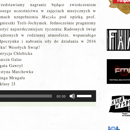
rzedstawiamy nagranie będące zwieńczeniem
aszego uczestnictwa w zajęciach muzycznych w
amach uzupełnienia
Muzyka
pod opieką prof.
gnieszki Treli-Jochymek. Jednocześnie pragniemy
łożyć najserdeczniejsze życzenia: Radosnych świąt
pędzonych w rodzinnej atmosferze, wspaniałego
dpoczynku i nabrania siły do działania w 2016
oku! Wesołych Świąt!
atrycja Chlebicka
arcin Galas
gata Gawryl
ustyna Marchewka
inga Mrugała
 klasy 2J
Używaj
00:00
strzałek
do
góry
oraz
do
dołu