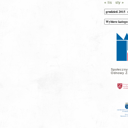
« lis
sty »
Archiwum
Kategorie
wpisów
na
stronie
Społeczny
Odnowy Z