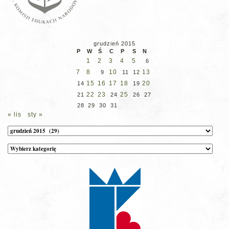
grudzień 2015
P
W
Ś
C
P
S
N
1
2
3
4
5
6
7
8
10
13
9
11
12
15
16
17
18
20
14
19
22
23
25
21
24
26
27
28
29
30
31
« lis
sty »
Archiwum
Kategorie
wpisów
na
stronie