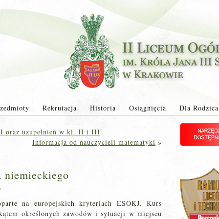
zedmioty
Rekrutacja
Historia
Osiągnięcia
Dla Rodzica
 oraz uzupełnień w kl. II i III
Informacja od nauczycieli matematyki
»
a niemieckiego
a
oparte na europejskich kryteriach ESOKJ. Kurs
kątem określonych zawodów i sytuacji w miejscu