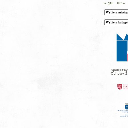
« gru
lut »
Archiwum
Kategorie
wpisów
na
stronie
Społeczny
Odnowy Z