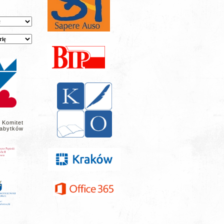
 Komitet
abytków