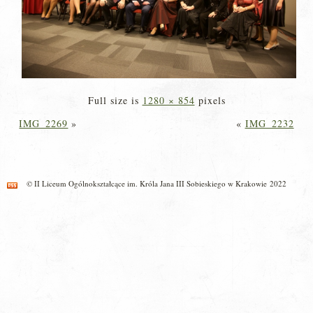
Full size is
1280 × 854
pixels
IMG_2269
»
«
IMG_2232
© II Liceum Ogólnokształcące im. Króla Jana III Sobieskiego w Krakowie 2022