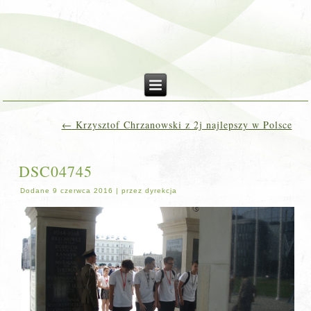
←
Krzysztof Chrzanowski z 2j najlepszy w Polsce
DSC04745
Dodane
9 czerwca 2016
|
przez
dyrekcja