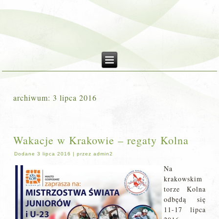
archiwum:
3 lipca 2016
Wakacje w Krakowie – regaty Kolna
Dodane
3 lipca 2016
|
przez
admin2
Na
krakowskim
torze Kolna
odbędą się
11-17 lipca