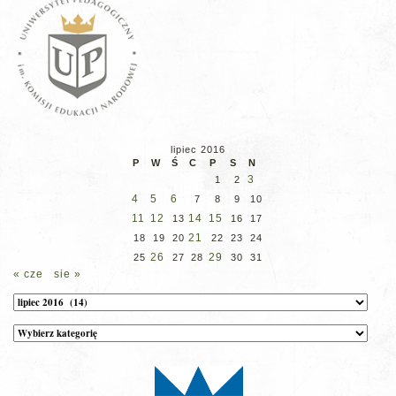
lipiec 2016
P
W
Ś
C
P
S
N
3
1
2
4
5
6
7
8
9
10
11
12
14
15
13
16
17
21
18
19
20
22
23
24
26
29
25
27
28
30
31
« cze
sie »
Archiwum
Kategorie
wpisów
na
stronie