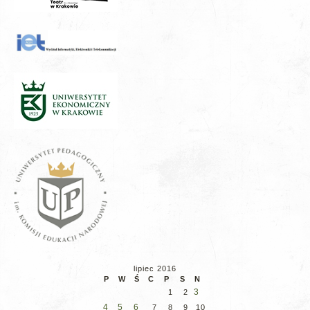
lipiec 2016
P
W
Ś
C
P
S
N
3
1
2
4
5
6
7
8
9
10