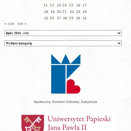
11
12
14
15
13
16
17
21
18
19
20
22
23
24
26
29
25
27
28
30
31
« cze
sie »
Archiwum
Kategorie
wpisów
na
stronie
Społeczny Komitet Odnowy Zabytków