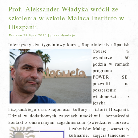
Prof. Aleksander Władyka wrócił ze
szkolenia w szkole Malaca Instituto w
Hiszpanii
Dodane
29 lipca 2016
|
przez
dyrekcja
Intensywny dwutygodniowy kurs
„ Superintensive Spanish
Course” w
wymiarze 60
godzin w ramach
programu
POWER SE
pozwolił na
poszerzenie
wiadomości z
języka
hiszpańskiego oraz znajomości kultury i historii Hiszpanii.
Udział w dodatkowych zajęciach umożliwił bezpośredni
kontakt z omawianymi zagadnieniami (zwiedzanie muzeów
i zab
ytków Malagi, warsztaty
kulinarne, zajęcia taneczne –