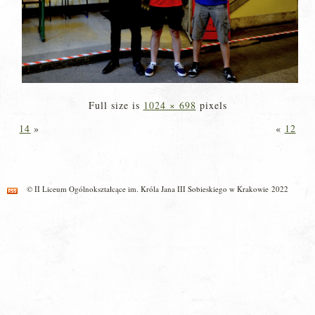
Full size is
1024 × 698
pixels
14
»
«
12
© II Liceum Ogólnokształcące im. Króla Jana III Sobieskiego w Krakowie 2022