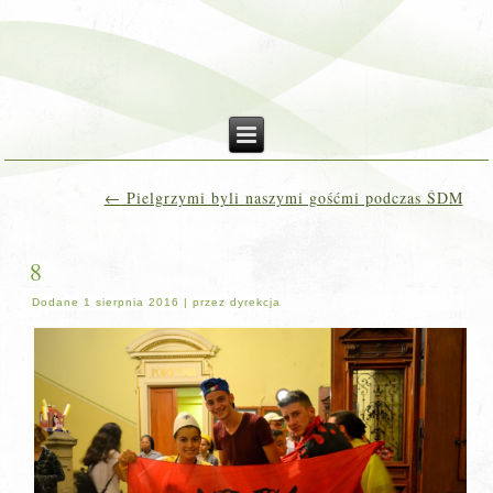
←
Pielgrzymi byli naszymi gośćmi podczas ŚDM
8
Dodane
1 sierpnia 2016
|
przez
dyrekcja