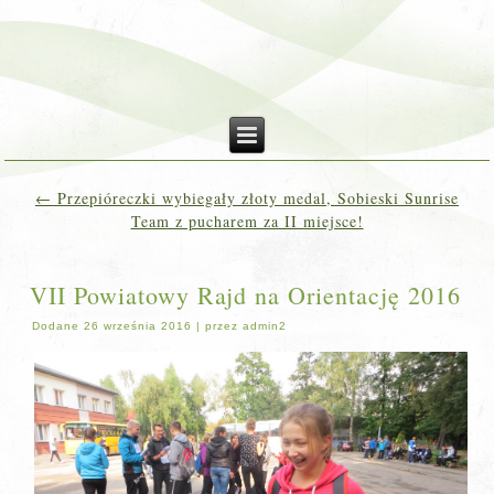
←
Przepióreczki wybiegały złoty medal, Sobieski Sunrise
Team z pucharem za II miejsce!
VII Powiatowy Rajd na Orientację 2016
Dodane
26 września 2016
|
przez
admin2