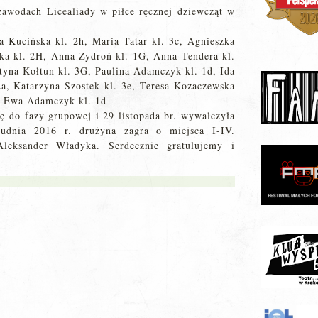
zawodach Licealiady w piłce ręcznej dziewcząt w
a Kucińska kl. 2h, Maria Tatar kl. 3c, Agnieszka
ka kl. 2H, Anna Zydroń kl. 1G, Anna Tendera kl.
rtyna Kołtun kl. 3G, Paulina Adamczyk kl. 1d, Ida
 2a, Katarzyna Szostek kl. 3e, Teresa Kozaczewska
 i Ewa Adamczyk kl. 1d
ię do fazy grupowej i 29 listopada br. wywalczyła
udnia 2016 r. drużyna zagra o miejsca I-IV.
leksander Władyka. Serdecznie gratulujemy i