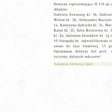
Drużyna reprezentująca II LO na 
składzie:
Gabriela Szwarnóg kl. 3h, Gabriel
Welian kl. 2h, Aleksandra Raczyńs
1a, Katarzyna Jędrocha kl. 3e, Ma
Karaś kl. 2f, Julia Kostrzewa kl.
kl. 2a, Antonina Jasieńków kl. 1g
10 listopada br. zakwalifikowała s
awans do fazy finałowej. 15 gr
Opiekunem drużyny był prof. A
życzymy dalszych sukcesów!
Kategoria:
Konkursy
,
Sport