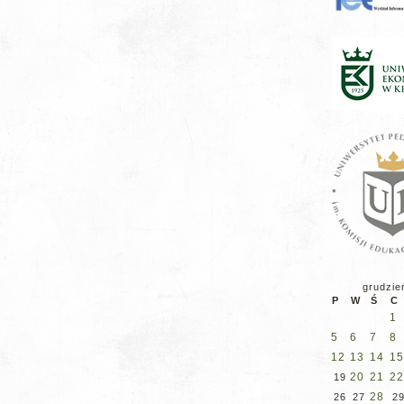
grudzie
P
W
Ś
C
1
5
6
7
8
12
13
14
15
20
21
22
19
28
26
27
2