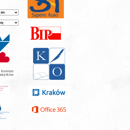
 Komitet
abytków