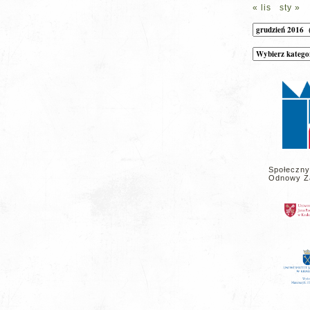
« lis
sty »
Archiwum
Kategorie
wpisów
na
stronie
Społeczny
Odnowy Z