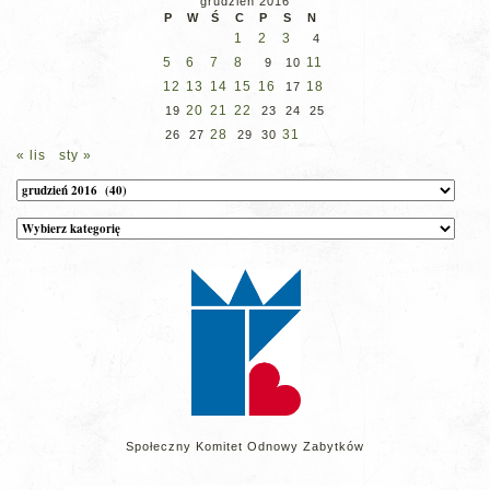
grudzień 2016
P
W
Ś
C
P
S
N
1
2
3
4
5
6
7
8
11
9
10
12
13
14
15
16
18
17
20
21
22
19
23
24
25
28
31
26
27
29
30
« lis
sty »
Archiwum
Kategorie
wpisów
na
stronie
Społeczny Komitet Odnowy Zabytków