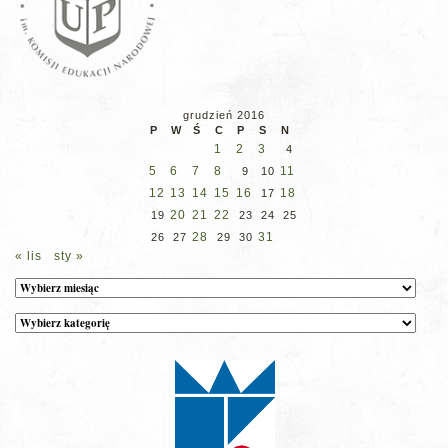
grudzień 2016
P
W
Ś
C
P
S
N
1
2
3
4
5
6
7
8
11
9
10
12
13
14
15
16
18
17
20
21
22
19
23
24
25
28
31
26
27
29
30
« lis
sty »
Archiwum
Kategorie
wpisów
na
stronie