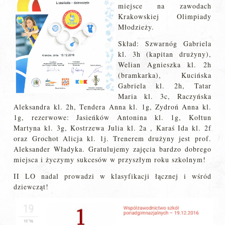
miejsce na zawodach
Krakowskiej Olimpiady
Młodzieży.
Skład: Szwarnóg Gabriela
kl. 3h (kapitan drużyny),
Welian Agnieszka kl. 2h
(bramkarka), Kucińska
Gabriela kl. 2h, Tatar
Maria kl. 3c, Raczyńska
Aleksandra kl. 2h, Tendera Anna kl. 1g, Zydroń Anna kl.
1g, rezerwowe: Jasieńków Antonina kl. 1g, Kołtun
Martyna kl. 3g, Kostrzewa Julia kl. 2a , Karaś Ida kl. 2f
oraz Grochot Alicja kl. 1j. Trenerem drużyny jest prof.
Aleksander Władyka. Gratulujemy zajęcia bardzo dobrego
miejsca i życzymy sukcesów w przyszłym roku szkolnym!
II LO nadal prowadzi w klasyfikacji łącznej i wśród
dziewcząt!