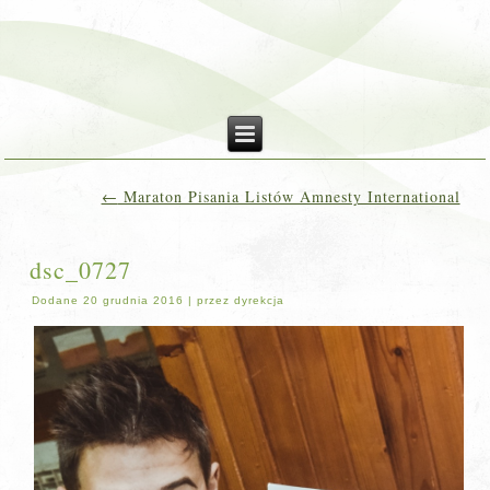
←
Maraton Pisania Listów Amnesty International
dsc_0727
Dodane
20 grudnia 2016
|
przez
dyrekcja