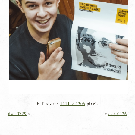
Full size is
1111 × 1306
pixels
dsc_0729
»
«
dsc_0726