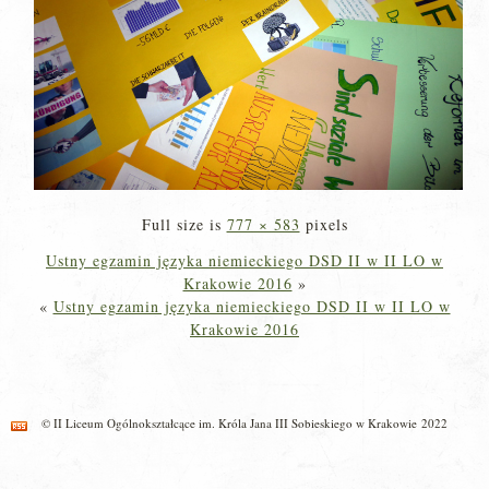
Full size is
777 × 583
pixels
Ustny egzamin języka niemieckiego DSD II w II LO w
Krakowie 2016
»
«
Ustny egzamin języka niemieckiego DSD II w II LO w
Krakowie 2016
© II Liceum Ogólnokształcące im. Króla Jana III Sobieskiego w Krakowie 2022