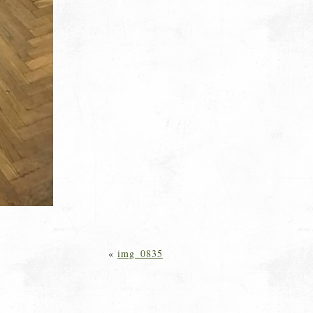
«
img_0835