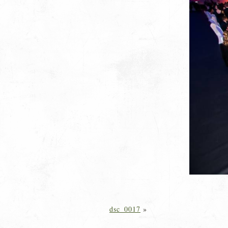
dsc_0017
»