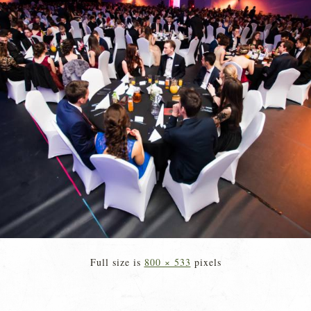
Full size is
800 × 533
pixels